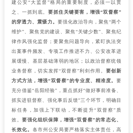
建公安“大监督”格局的重要制度，必须一以贯
之、一抓到底。
要抓住关键要害，增强“双督察”
的穿透力、震慑力。
要强化政治导向，聚焦“两个
维护”、聚焦党的建设、聚焦“关键少数”、聚焦纪
律作风强化监督；要聚焦问题导向，紧盯执法突
出案事件频发、专项工作推进不力、公安改革进
展缓慢、基层基础薄弱的地区；以政治督察统领
业务督察，切实发挥“双督察”利剑作用。
要创新
方式方法，增强“双督察”的专业度、精准度。
要
充分借鉴“岳阳经验”，重点抓好“做好事前准备、
抓实进驻督察、强化事后反馈”三个环节，明确目
标任务，加强上下联动，不断提升“双督察”质
效。
要强化组织保障，增强“双督察”的常态化、
长效化。
各市州公安局要严格落实主体责任，高