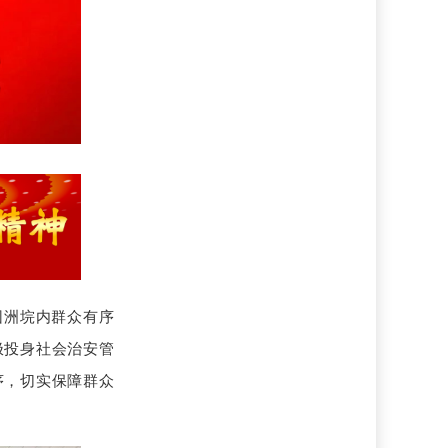
团洲垸内群众有序
极投身社会治安管
序，切实保障群众