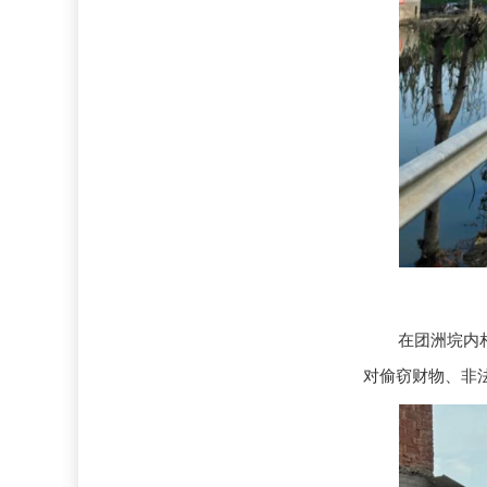
在团洲垸内
对偷窃财物、非