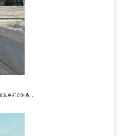
留返乡群众劝返，