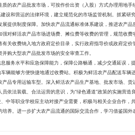
性质的农产品批发市场，可按作价出资（入股）方式办理用地手
系建设和营运的法律环境，建立规范化的市场监管机制。抓紧研
发展提供制度保障。加快农产品流通标准体系建设，推进农产品
加强对鲜活农产品市场进场费、摊位费等收费的管理，规范收费
将有关收费纳入地方政府定价目录，实行政府指导价或政府定价
资并购大型农产品批发市场的安全审查工作。
信息服务水平和应急保障能力，保障公路畅通，减少交通延误，
运输车辆能够方便快捷地通过收费站。积极为鲜活农产品配送车辆
农产品专用运输车型。深入鲜活农产品生产基地、批发市场、货
人员依法装载、合法运营的意识，为“绿色通道”政策的实施营造
校、中等职业学校应主动对接产业需要，积极与相关企业合作，
的培养。进一步扩大农产品流通的国际交流合作，学习借鉴国外