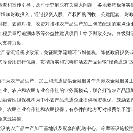
检查和宣传引导，及时研究解决有关重大问题，各地要积极落实
要增加财政投入，通过投资入股、产权回购回收、公建配套、财
对接、农超对接、农贾对接和农产品生产加工包装配送的重点企
全程质量可追溯体系等公益性建设项目上给予财政支持。各级财
大支持力度。
农产品流通税收政策，免征蔬菜流通环节增值税。降低政府投资
气等费用进行优惠。贯彻落实和完善鲜活农产品运输“绿色通道”
构把为农产品生产、加工和流通提供金融服务作为涉农金融服务
企业、农户和农民专业合作社的业务新模式，联合打造农产品流
励融资性担保机构为中小农产品流通企业提供融资担保。鼓励农
业、农民企业合作社和农民投保，有条件的地方可对保费给予适
金来源渠道。
建设的农产品生产加工基地以及配套的配送中心。冷库等设施按