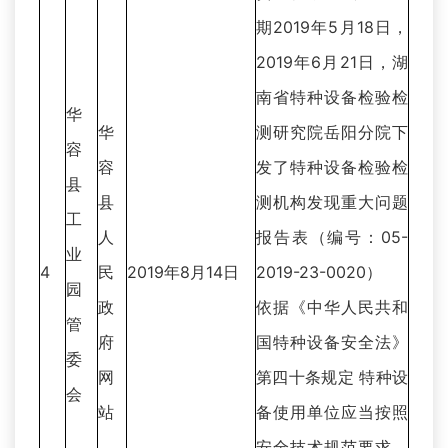
期2019年5月18日，
2019年6月21日，湖
南省特种设备检验检
华
华
测研究院岳阳分院下
容
容
发了特种设备检验检
县
县
测机构发现重大问题
工
人
报告表（编号：05-
业
4
民
2019年8月14日
2019-23-0020）
园
政
依据《中华人民共和
管
府
国特种设备安全法》
委
网
第四十条规定 特种设
会
站
备使用单位应当按照
安全技术规范要求，