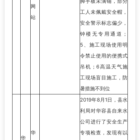
脚手板未满铺，部分
网
工人未佩戴安全帽，
站
安全警示标志偏少，
钟楼无专用通道；
5、施工现场使用明
令禁止使用的便携式
吊机；6高温天气施
工现场盲目施工，防
暑措施不到位
2019年8月1日，县水
利局对华容县自来水
公司进行了安全生产
华
专项检查，发现有以
华