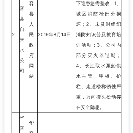
容
下隐患急需整改：1、
容
县
城区消防栓部分损
县
人
坏；2、未及时组织
自
2
民
2019年8月14日
消防知识普及教育培
来
政
训活动；3、公司内
水
府
部分灭火器过期；
公
网
4、长江取水泵船供
司
站
水主管、甲板、护
栏、走道楼梯锈蚀严
重，万向接头松动存
在安全隐患。
华
华
容