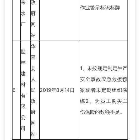
来
政
作业警示标识标牌
水
府
厂
网
站
华
世
容
林
县
1、未按规定制定生产
建
人
安全事故应急救援预
材
6
民
2019年8月14日
案或者未定期组织演
有
政
练2、为员工购买工
限
府
伤保险的数额不足。
公
网
司
站