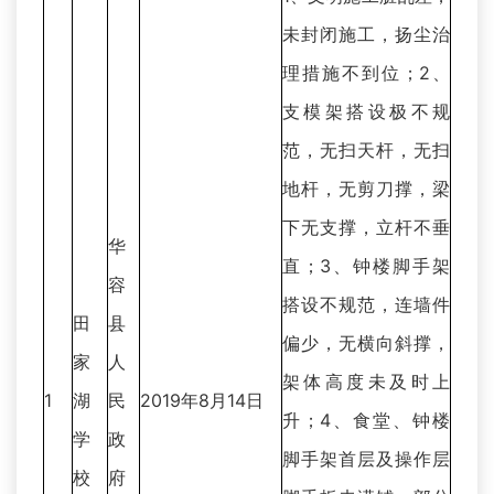
未封闭施工，扬尘治
理措施不到位；2、
支模架搭设极不规
范，无扫天杆，无扫
地杆，无剪刀撑，梁
下无支撑，立杆不垂
华
直；3、钟楼脚手架
容
搭设不规范，连墙件
田
县
偏少，无横向斜撑，
家
人
架体高度未及时上
1
湖
民
2019年8月14日
升；4、食堂、钟楼
学
政
脚手架首层及操作层
校
府