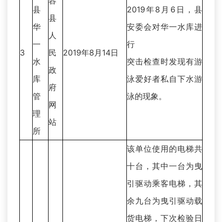
容
县
2019年8月6日，县
县
华
安委会对华一水库进
人
一
行
3
民
2019年8月14日
水
突击检查时发现有游
政
库
泳爱好者私自下水游
府
管
泳的现象。
网
理
站
所
该单位使用的电梯共
十台，其中一台为曳
引驱动乘客电梯，其
余九台为曳引驱动载
货电梯，下次检验日