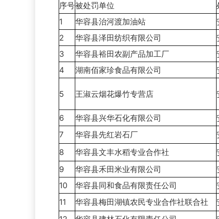
序号
被处罚单位
1
华容县治河渡加油站
2
华容县泽田纺织有限公司
3
华容县裕田农副产品加工厂
4
湖南佰家珍食品有限公司
5
王淑云烟花爆竹专营店
6
华容县兴华石化有限公司
7
华容县先红岩石厂
8
华容县文丰水稻专业合作社
9
华容县禾田米业有限公司
10
华容县同和食品有限责任公司
11
华容县梅田湖镇农民专业合作社联合社