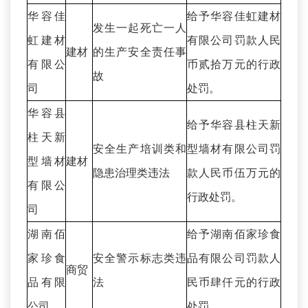
华容佳
给予华容佳虹建材
发生一起死亡一人
虹建材
有限公司罚款人民
建材
的生产安全责任事
有限公
币贰拾万元的行政
故
司
处罚。
华容县
给予华容县柱天新
柱天新
安全生产培训类和
型墙材有限公司罚
型墙材
建材
隐患治理类违法
款人民币伍万元的
有限公
行政处罚。
司
湖南佰
给予湖南佰家珍食
家珍食
安全警示标志类违
品有限公司罚款人
商贸
品有限
法
民币肆仟元的行政
公司
处罚。