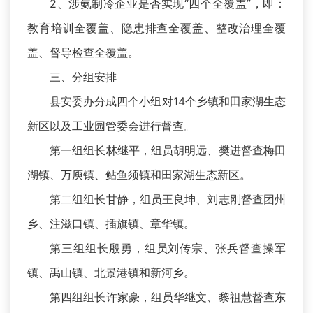
2、涉氨制冷企业是否实现“四个全覆盖”，即：
教育培训全覆盖、隐患排查全覆盖、整改治理全覆
盖、督导检查全覆盖。
三、分组安排
县安委办分成四个小组对14个乡镇和田家湖生态
新区以及工业园管委会进行督查。
第一组组长林继平，组员胡明远、樊进督查梅田
湖镇、万庾镇、鲇鱼须镇和田家湖生态新区。
第二组组长甘静，组员王良坤、刘志刚督查团州
乡、注滋口镇、插旗镇、章华镇。
第三组组长殷勇，组员刘传宗、张兵督查操军
镇、禹山镇、北景港镇和新河乡。
第四组组长许家豪，组员华继文、黎祖慧督查东