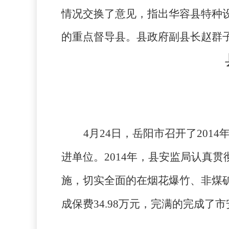
情况交换了意见，指出华容县特种
的重点督导县。县政府副县长赵群
4
月
24
日，岳阳市召开了
2014
进单位。
2014
年，县安监局认真贯
施，切实全面的在烟花爆竹、非煤
成保费
34.98
万元，完满的完成了市