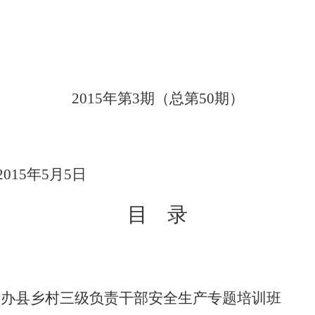
2015
年第
3
期（总第
50
期）
2015
年
5
月
5
日
目
录
举办县乡村三级负责干部安全生产专题培训班