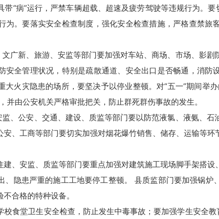
带“病”运行，严禁车辆超载、超速及疲劳驾驶等违规行为。要
行为。要落实安全检查制度，强化安全检查措施，严格查禁旅
防、文广新、旅游、安监等部门要加强对车站、商场、市场、影剧
防安全管理状况，特别是疏散通道、安全出口是否畅通，消防
重大火灾隐患的场所，要坚决予以停业整顿。对“五一”期间举办
施，并由公安机关严格审批把关，防止群死群伤事故的发生。
县安监、公安、交通、建设、质监等部门要以防范液氯、液氨、石
公安、工商等部门要切实加强对烟花爆竹销售、储存、运输等环
住建、安监、质监等部门要重点加强对建筑施工现场脚手架搭设
出、隐患严重的施工工地要停工整顿。 县质监部门要加强锅炉
验不合格的特种设备。
学校食堂卫生安全检查，防止发生中毒事故；要加强学生安全教育