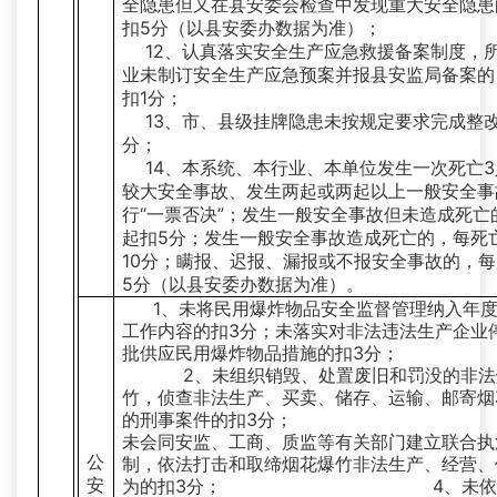
全隐患但又在县安委会检查中发现重大安全隐患
扣5分（以县安委办数据为准）；
12、认真落实安全生产应急救援备案制度，
业未制订安全生产应急预案并报县安监局备案的
扣1分；
13、市、县级挂牌隐患未按规定要求完成整
分；
14、本系统、本行业、本单位发生一次死亡
较大安全事故、发生两起或两起以上一般安全事
行“一票否决”；发生一般安全事故但未造成死亡
起扣5分；发生一般安全事故造成死亡的，每死
10分；瞒报、迟报、漏报或不报安全事故的，
5分（以县安委办数据为准）。
1、未将民用爆炸物品安全监督管理纳入年
工作内容的扣3分；未落实对非法违法生产企业
批供应民用爆炸物品措施的扣3分；
2、未组织销毁、处置废旧和罚没的非法
竹，侦查非法生产、买卖、储存、运输、邮寄烟
的刑事案件的扣3分； 
未会同安监、工商、质监等有关部门建立联合执
公
制，依法打击和取缔烟花爆竹非法生产、经营、
安
为的扣3分； 4、未依