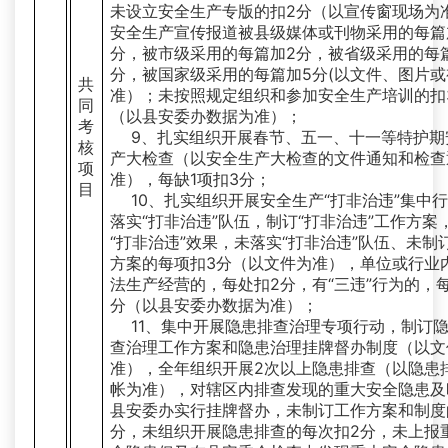
未设立安全生产专版的扣2分（以宣传窗现场为
安全生产宣传报道被县级媒体或刊物采用的每篇
分，被市级采用的每篇加2分，被省级采用的每
分，被国家级采用的每篇加5分(以文件、图片或
共
准）；未按照规定组织和参加安全生产培训的扣
同
（以县安委办数据为准）；
考
9、扎实组织开展春节、五一、十一等特护期
核
产大检查（以安全生产大检查的文件通知和检查
项
准），每缺1项扣3分；
目
10、扎实组织开展安全生产“打非治违”集中
落实“打非治违”队伍，制订“打非治违”工作方案
“打非治违”效果，未落实“打非治违”队伍、未制
方案的每项扣3分（以文件为准），单位或行业
法生产经营的，每处扣2分，有“三违”行为的，每
分（以县安委办数据为准）；
11、集中开展隐患排查治理专项行动，制订
查治理工作方案和隐患治理挂牌督办制度（以文
准），全年组织开展2次以上隐患排查（以隐患
帐为准），对辖区内排查发现的重大安全隐患及
县安委办实行挂牌督办，未制订工作方案和制度
分，未组织开展隐患排查的每次扣2分，未上报