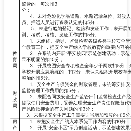
监管的，每次扣3
分；
4、未对危险化学品道路、水路运输单位、驾驶
员、押运人员进行资质认定的扣5分；
5、未进行船舶登记、检验和发证工作，未开展
训、考试、考核、发证工作的扣5分。
1、未组织、指导、监督检查各级各类学校安全管
全教育工作，把安全生产纳入学校教育的重要内容的
教
2、在系统内开展“平安校园”示范创建活动，示范
育
果不明显的扣10分；
局
3、开展校园安全专项检查全年少于两次扣5分；
学校开展应急演练的，扣2分；未认真组织开展校车
整治的扣5分。
1、安全生产专项资金的财政管理，未统筹安排安
监督管理工作费用的扣5分；
财
2、未配合同级安全生产监管部门监督检查生产
政
提取使用安全费用，妥善处理安全生产责任保险替代
局
产风险抵押金的有关问题的扣3分；
3、未根据安全生产工作需要适当增加预算的扣5分
房
1、未把安全生产纳入本系统工作内容的扣10分；
产
2、开展“安全小区”示范创建活动，示范创建效果