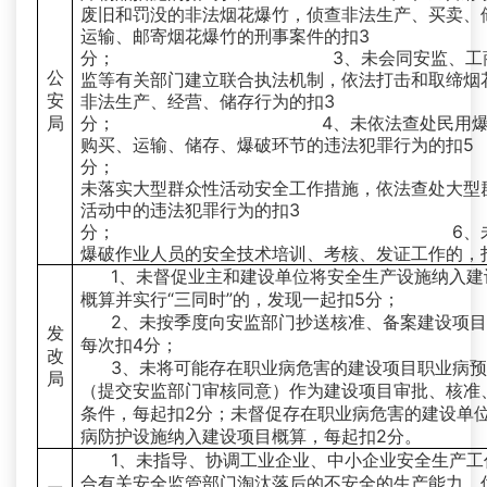
废旧和罚没的非法烟花爆竹，侦查非法生产、买卖、
运输、邮寄烟花爆竹的刑事案件的扣3
分； 3、未会同安监、工商
公
监等有关部门建立联合执法机制，依法打击和取缔烟
安
非法生产、经营、储存行为的扣3
局
分； 4、未依法查处民用爆炸
购买、运输、储存、爆破环节的违法犯罪行为的扣5
分； 5
未落实大型群众性活动安全工作措施，依法查处大型
活动中的违法犯罪行为的扣3
分； 6、未开
爆破作业人员的安全技术培训、考核、发证工作的，
1、未督促业主和建设单位将安全生产设施纳入建
概算并实行“三同时”的，发现一起扣5分；
2、未按季度向安监部门抄送核准、备案建设项
发
每次扣4分；
改
3、未将可能存在职业病危害的建设项目职业病
局
（提交安监部门审核同意）作为建设项目审批、核准
条件，每起扣2分；未督促存在职业病危害的建设单
病防护设施纳入建设项目概算，每起扣2分。
1、未指导、协调工业企业、中小企业安全生产工
合有关安全监管部门淘汰落后的不安全的生产能力，