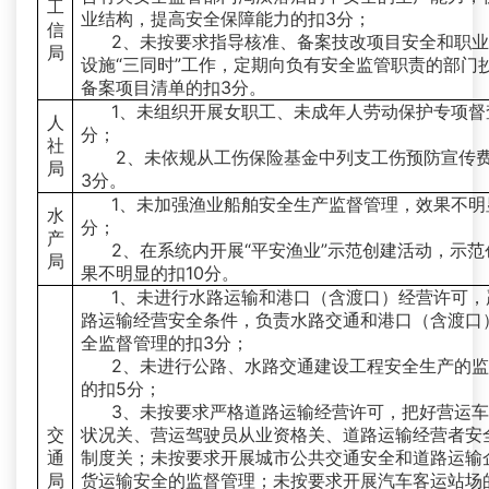
工
业结构，提高安全保障能力的扣3分；
信
2、未按要求指导核准、备案技改项目安全和职
局
设施“三同时”工作，定期向负有安全监管职责的部门
备案项目清单的扣3分。
1、未组织开展女职工、未成年人劳动保护专项督
人
分；
社
2、未依规从工伤保险基金中列支工伤预防宣传
局
3分。
1、未加强渔业船舶安全生产监督管理，效果不明
水
分；
产
2、在系统内开展“平安渔业”示范创建活动，示范
局
果不明显的扣10分。
1、未进行水路运输和港口（含渡口）经营许可，
路运输经营安全条件，负责水路交通和港口（含渡口
全监督管理的扣3分；
2、未进行公路、水路交通建设工程安全生产的
的扣5分；
3、未按要求严格道路运输经营许可，把好营运
交
状况关、营运驾驶员从业资格关、道路运输经营者安
通
制度关；未按要求开展城市公共交通安全和道路运输
局
货运输安全的监督管理；未按要求开展汽车客运站场