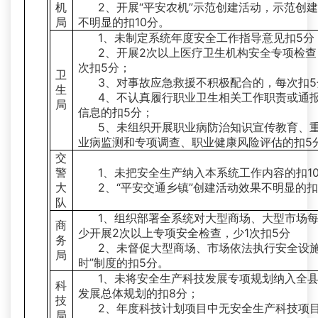
机
2、开展“平安农机”示范创建活动，示范创
局
不明显的扣10分。
1、未制定系统年度安全工作指导意见扣5分
2、开展2次以上医疗卫生机构安全专项检查
次扣5分；
卫
3、对事故应急救援不积极配合的，每次扣5
生
4、不认真履行职业卫生相关工作职责或通
局
信息的扣5分；
5、未组织开展职业病防治知识宣传教育、
业病监测和专项调查、职业健康风险评估的扣5
交
警
1、未把安全生产纳入本系统工作内容的扣1
大
2、“平安交通乡镇”创建活动效果不明显的扣
队
1、组织部署全系统对大型商场、大型市场
商
少开展2次以上专项安全检查，少1次扣5分
务
2、未督促大型商场、市场依法执行安全设施
局
时”制度的扣5分。
1、未将安全生产科技发展专项规划纳入全
科
发展总体规划的扣8分；
技
2、年度科技计划项目中无安全生产科技项目
局