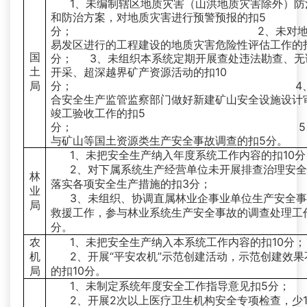
1、未编制辖区地质灾害（山洪地质灾害除外）防
和防治方案，对地质灾害进行预警预报的扣5
分； 2、未对地质
易发区进行的工程建设的地质灾害危险性评估工作的
国
分； 3、未组织本系统定期开展查处违法勘查、无
土
开采、超深越界矿产资源活动的扣10
局
分； 4、未
合安全生产监管监察部门做好新建矿山安全设施设计
竣工验收工作的扣5
分； 5、未
与矿山等国土资源类生产安全事故调查的扣5分。
1、未把安全生产纳入年度系统工作内容的扣10分
2、对下属系统生产经营单位未开展排查治理安
林
落实各项安全生产措施的扣3分；
业
3、未组织、协调直属林业企事业单位生产安全
局
救援工作，参与林业系统生产安全事故的调查处理工
分。
农
1、未把安全生产纳入本系统工作内容的扣10分；
机
2、开展“平安农机”示范创建活动，示范创建效果
局
的扣10分。
1、未制定系统年度安全工作指导意见扣5分；
2、开展2次以上医疗卫生机构安全专项检查，少1