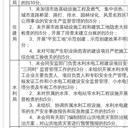
局
的扣10分。
1、未加强市政基础设施工程及燃气、集中供热、
城市道路桥梁、路灯、排水、园林绿化、风景名胜区
公用事业的安全生产监督管理的扣5分；
住
2、未开展市政基础设施工程和建筑工地隐患大
建
检查的扣5分，开展了排查未建立台账的扣5分；
局
3、开展“平安工地”示范创建，示范创建效果不明
分；
4、未对可能产生职业病危害的建设项目严把施
综合竣工验收关的扣5分。
1、未会同安监部门负责水利水电工程建设项目安
“三同时” 监督管理工作的扣3分；未组织开展水利水
工企业主要负责人、项目负责人和专职安全生产管理
核发证工作和小水电工程建设安全监督管理、小水电
水
理分类及年检工作的扣3分；
利
2、未对所属的水库、水电站等水利工程设施开
局
督检查的扣5分。
3、未组织、协调所属水利工程设施、水利水电
等的生产安全事故报告和应急救援工作的扣5分；
4、未会同有关部门编制辖区山洪地质灾害防治
治方案，对山洪地质灾害进行预警预报的扣5分。