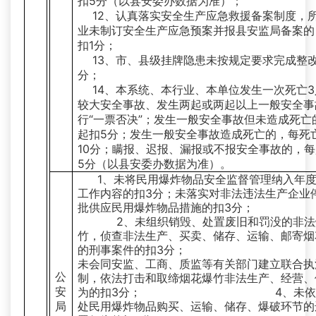
扣5分（以县安委办数据为准）；
12、认真落实安全生产应急救援备案制度，
业未制订安全生产应急预案并报县安监局备案的
扣1分；
13、市、县级挂牌隐患未按规定要求完成整
分；
14、本系统、本行业、本单位发生一次死亡
较大安全事故、发生两起或两起以上一般安全事
行“一票否决”；发生一般安全事故但未造成死亡
起扣5分；发生一般安全事故造成死亡的，每死
10分；瞒报、迟报、漏报或不报安全事故的，
5分（以县安委办数据为准）。
1、未将民用爆炸物品安全监督管理纳入年
工作内容的扣3分；未落实对非法违法生产企业
批供应民用爆炸物品措施的扣3分；
2、未组织销毁、处置废旧和罚没的非法
竹，侦查非法生产、买卖、储存、运输、邮寄烟
的刑事案件的扣3分； 
未会同安监、工商、质监等有关部门建立联合执
公
制，依法打击和取缔烟花爆竹非法生产、经营、
安
为的扣3分； 4、未依
局
处民用爆炸物品购买、运输、储存、爆破环节的