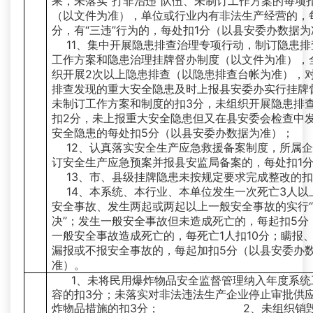
果，未落实“打非治违”队伍、未制订工作方案的每项
（以文件为准），单位或行业内有非法生产经营的，
分，有“三违”行为的，每处扣1分（以县安委办数据
11、集中开展隐患排查治理专项行动，制订隐患排
工作方案和隐患治理挂牌督办制度（以文件为准），
织开展2次以上隐患排查（以隐患排查台帐为准），
排查发现的重大安全隐患及时上报县安委办实行挂牌
未制订工作方案和制度的扣3分，未组织开展隐患排
扣2分，未上报重大安全隐患但又在县安委会检查中
安全隐患的每处扣5分（以县安委办数据为准）；
12、认真落实安全生产应急救援备案制度，所属
订安全生产应急预案并报县安监局备案的，每处扣1
13、市、县级挂牌隐患未按规定要求完成整改的扣
14、本系统、本行业、本单位发生一次死亡3人以
安全事故、发生两起或两起以上一般安全事故的实行
决”；发生一般安全事故但未造成死亡的，每起扣5分
一般安全事故造成死亡的，每死亡1人扣10分；瞒报
漏报或不报安全事故的，每起加扣5分（以县安委办
准）。
1、未将民用爆炸物品安全监督管理纳入年度系统
容的扣3分；未落实对非法违法生产企业停止审批供
炸物品措施的扣3分； 2、未组织销毁