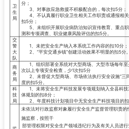
分；
卫
3、对事故应急救援不积极配合的，每次扣5分；
生
4、不认真履行职业卫生相关工作职责或通报相
局
扣5分；
5、未组织开展职业病防治知识宣传教育、重点
测和专项调查、职业健康风险评估的扣5分。
交
警
1、未把安全生产纳入本系统工作内容的扣10分；
大
2、“平安交通乡镇”创建活动效果不明显的扣5分
队
1、组织部署全系统对大型商场、大型市场每年至
商
次以上专项安全检查，少1次扣5分
务
2、未督促大型商场、市场依法执行安全设施“三同
局
度的扣5分。
科
1、未将安全生产科技发展专项规划纳入全县科技
技
体规划的扣8分；
局
2、年度科技计划项目中无安全生产科技项目的扣
未依法对行政监察对象履行安全生产监督管理职责的
施监察，按照干
部管理权限对安全生产领域违纪行为及有关人员进行
监