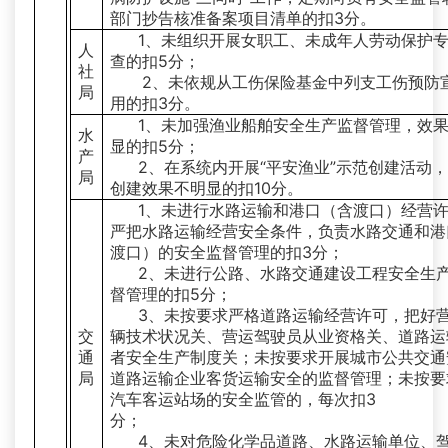
部门抄告核准备案项目清单的扣3分。
1、未组织开展女职工、未成年人劳动保护
人
查的扣5分；
社
2、未依规从工伤保险基金中列支工伤预防
局
用的扣3分。
1、未加强渔业船舶安全生产监督管理，效
水
显的扣5分；
产
2、在系统内开展“平安渔业”示范创建活动
局
创建效果不明显的扣10分。
1、未进行水路运输和港口（含渡口）经营
严把水路运输经营安全条件，负责水路交通和港
渡口）的安全监督管理的扣3
2、未进行公路、水路交通建设工程安全生
督管理的扣5分；
3、未按要求严格道路运输经营许可，把好
交
辆技术状况关、营运驾驶员从业资格关、道路运
通
者安全生产制度关；未按要求开展城市公共交通
局
道路运输企业客货运输安全的监督管理；未按要
汽车客运站场的安全监管的，每次扣3
分；
4、未对危险化学品道路、水路运输单位、