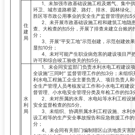
1、未加强市政基础设施工程及燃气、集中
环卫、城市道路桥梁、路灯、排水、园林绿化、
胜区等市政公用事业的安全生产监督管理的扣5
2、未开展市政基础设施工程和建筑工地隐
住
查、大检查的扣5分，开展了排查未建立台账的
建
分；
局
3、开展“平安工地”示范创建，示范创建效
显扣10分；
4、未对可能产生职业病危害的建设项目严
许可和综合竣工验收关的扣5分。
1、未会同安监部门负责水利水电工程建设
全设施“三同时” 监督管理工作的扣3分；未组织
利水电工程施工企业主要负责人、项目负责人和
全生产管理人员考核发证工作和小水电工程建设
督管理、小水电安全管理分类及年检工作的扣3
水
2、未对所属的水库、水电站等水利工程设
利
安全监督检查的扣5分。
局
3、未组织、协调所属水利工程设施、水利
设工程等的生产安全事故报告和应急救援工作的
分；
4、未会同有关部门编制辖区山洪地质灾害