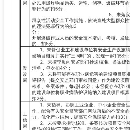
局
处民用爆炸物品购买、运输、储存、爆破环节的
罪行为的扣5分；
5、未落实大
群众性活动安全工作措施，依法查处大型群众性
的违法犯罪行为的扣3
分； 6、
开展爆破作业人员的安全技术培训、考核、发证
的，扣5分。
1、未督促业主和建设单位将安全生产设施
设项目概算并实行“三同时”的，发现一起扣5分
2、未按季度向安监部门抄送核准、备案建
发
清单，每次扣4分；
改
3、未将可能存在职业病危害的建设项目职
局
评报告（提交安监部门审核同意）作为建设项目
核准、备案条件，每起扣2分；未督促存在职业
的建设单位将职业病防护设施纳入建设项目概算
扣2分。
1、未指导、协调工业企业、中小企业安全
作，配合有关安全监管部门淘汰落后的不安全的
工
力，优化产业结构，提高安全保障能力的扣3分
信
2、未按要求指导核准、备案技改项目安全
局
病防护设施“三同时”工作，定期向负有安全监管