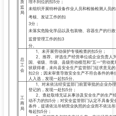
质
理不到位的扣5分；
监
未组织开展特种设备作业人员和检验检测人员的
局
考核、发证工作的扣
3分；
未落实危险化学品以及包装物、容器生产的行政
监督管理工作的扣3
分。
1、未开展劳动保护专项检查的扣5分；
2、推荐、评选生产经营单位或企业负责人
总
国、省级、市级、县级劳动模范和“五一”劳动奖
工
状获得者，未向县安全生产监管部门征求意见的
会
扣2分；因未审查导致安全生产不符合条件的单
人入选，发现一起扣5分。
1、对未依法经安监部门前置审批的企业办
登记的，发现一处扣5分；
2、查处取缔无证从事涉及安全生产的生产
工
动不力的扣5分；对安全监管部门认定不具备安
商
条件，提请依法吊销营业执照的企业而不依法吊
局
每起扣5分；