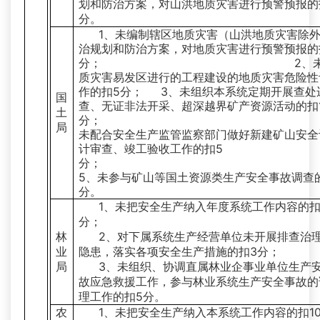
划和防治方案，对山洪地质灾害进行预警预报的
分。
1、未编制辖区地质灾害（山洪地质灾害除
治规划和防治方案，对地质灾害进行预警预报的
分； 2、未对
质灾害易发区进行的工程建设的地质灾害危险性
作的扣5分； 3、未组织本系统定期开展查处
国
查、无证非法开采、超深越界矿产资源活动的扣1
土
分； 4
局
未配合安全生产监管监察部门做好新建矿山安全
计审查、竣工验收工作的扣5
分
5、未参与矿山等国土资源类生产安全事故调查
分。
1、未把安全生产纳入年度系统工作内容的扣
分；
林
2、对下属系统生产经营单位未开展排查治
业
隐患，落实各项安全生产措施的扣3分；
局
3、未组织、协调直属林业企事业单位生产
故应急救援工作，参与林业系统生产安全事故的
理工作的扣5分。
农
1、未把安全生产纳入本系统工作内容的扣1