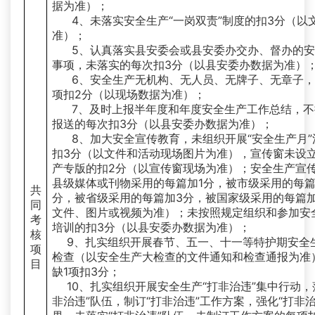
据为准）；
4、未落实安全生产“一岗双责”制度的扣3分（以
准）；
5、认真落实县安委会或县安委办交办、督办的
事项，未落实的每次扣3分（以县安委办数据为准）
6、安全生产无机构、无人员、无牌子、无章子
项扣2分（以现场数据为准）；
7、及时上报半年度和年度安全生产工作总结，
报送的每次扣3分（以县安委办数据为准）；
8、加大安全宣传教育，未组织开展“安全生产月”
扣3分（以文件和活动现场图片为准），宣传窗未设
产专版的扣2分（以宣传窗现场为准）；安全生产宣
县级媒体或刊物采用的每篇加1分，被市级采用的每篇
共
分，被省级采用的每篇加3分，被国家级采用的每篇加
同
文件、图片或视频为准）；未按照规定组织和参加安
考
培训的扣3分（以县安委办数据为准）；
核
9、扎实组织开展春节、五一、十一等特护期安全
项
检查（以安全生产大检查的文件通知和检查通报为准
目
缺1项扣3分；
10、扎实组织开展安全生产“打非治违”集中行动，
非治违”队伍，制订“打非治违”工作方案，强化“打非治