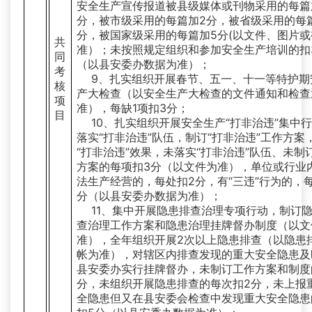
安全生产宣传报道被县级媒体或刊物采用的每篇
分，被市级采用的每篇加2分，被省级采用的每
分，被国家级采用的每篇加5分(以文件、图片或
共
准）；未按照规定组织和参加安全生产培训的扣
同
（以县安委办数据为准）；
考
9、扎实组织开展春节、五一、十一等特护期
核
产大检查（以安全生产大检查的文件通知和检查
项
准），每缺1项扣3分；
目
10、扎实组织开展安全生产“打非治违”集中
落实“打非治违”队伍，制订“打非治违”工作方案
“打非治违”效果，未落实“打非治违”队伍、未制
方案的每项扣3分（以文件为准），单位或行业
法生产经营的，每处扣2分，有“三违”行为的，每
分（以县安委办数据为准）；
11、集中开展隐患排查治理专项行动，制订
查治理工作方案和隐患治理挂牌督办制度（以文
准），全年组织开展2次以上隐患排查（以隐患
帐为准），对辖区内排查发现的重大安全隐患及
县安委办实行挂牌督办，未制订工作方案和制度
分，未组织开展隐患排查的每次扣2分，未上报
全隐患但又在县安委会检查中发现重大安全隐患