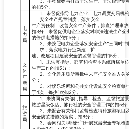
3、不积极参与打击非法生产、非法经营专
的扣5分。
1、未督促指导电力企业、电力调度交易机
安全生产规章制度，落实安全
生产责任制，改善安全生产条件，排查治理事故
电
扣3分；未督促供电企业落实对非法违法生产企
力
的停供电措施的扣5分；
局
2、未按照电力企业落实安全生产“三同时”
求，落实电力行业新建、扩
建、改建项目建设安全的监督管理的扣5分。
1、未认真指导、部署和检查本系统所属单
文
生产工作的扣5分；
体
2、文化娱乐场所审批中未严把安全准入关的
广
分；
新
3、对娱乐场所和公共文化设施安全检查每
局
于4次，每少1次扣2分。
1、未协同有关部门指导、检查、监督旅游
旅游星级饭店、旅行社的安全管理工作的扣5分
旅
2、未配合有关部门监督检查特种旅游项目
游
安全防范措施的落实，扣6分；
局
3、会同相关职能部门开展旅游安全专项检
不少于3次，少1次扣3分；