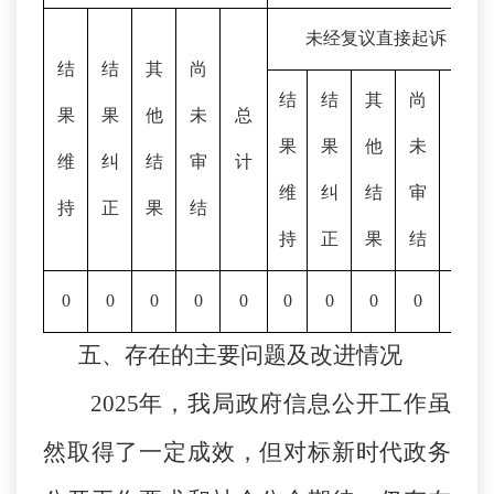
未经复议直接起诉
结
结
其
尚
结
结
其
尚
果
果
他
未
总
果
果
他
未
总
维
纠
结
审
计
维
纠
结
审
计
持
正
果
结
持
正
果
结
0
0
0
0
0
0
0
0
0
0
五、
存在的主要问题及改进情况
2025年，我局政府信息公开工作虽
然取得了一定成效，但对标新时代政务