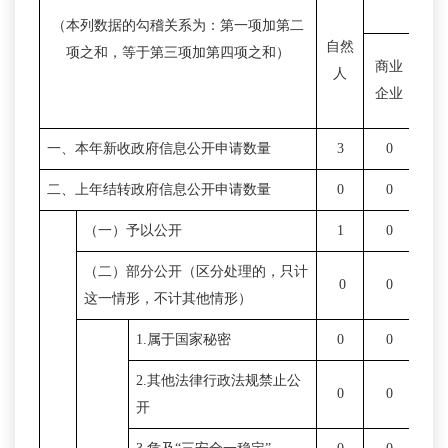
（本列数据的勾稽关系为：第一项加第二
自然
项之和，等于第三项加第四项之和）
商业
科
人
企业
机
一、本年新收政府信息公开申请数量
3
0
0
二、上年结转政府信息公开申请数量
0
0
0
（一）予以公开
1
0
0
（二）部分公开（区分处理的，只计
0
0
0
这一情形，不计其他情形）
1.属于国家秘密
0
0
0
2.其他法律行政法规禁止公
0
0
0
开