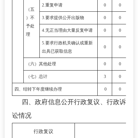
2.重复申请
0
0
0
（五
）不
3.要求提供公开出版物
0
0
0
予处
4.无正当理由大量反复申请
0
0
0
理
5.要求行政机关确认或重新
0
0
0
出具已获取信息
（六）其他处理
0
0
0
（七）总计
3
0
0
四、结转下年度继续办理
0
0
0
四、政府信息公开行政复议、行政诉
讼情况
行政复议
行政