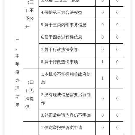
3.危及“三安全一稳定”
0
0
0
（三
）不
4.保护第三方合法权益
0
0
0
予公
5.属于三类内部事务信息
0
0
0
开
6.属于四类过程性信息
0
0
0
三
、
7.属于行政执法案卷
0
0
0
本
8.属于行政查询事项
1
0
0
年
度
1.本机关不掌握相关政府信
1
0
0
办
（四
息
理
）无
2.没有现成信息需要另行制
结
法提
0
0
0
作
果
供
3.补正后申请内容仍不明确
0
0
0
1.信访举报投诉类申请
0
0
0