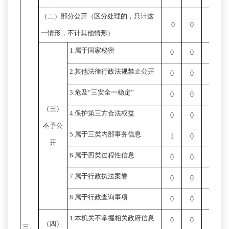
（二）部分公开
（区分处理的，只计这
0
0
0
一情形，不计其他情形）
1.属于国家秘密
0
0
0
2.其他法律行政法规禁止公开
0
0
0
3.危及“三安全一稳定”
0
0
0
（三）
4.保护第三方合法权益
0
0
0
不予公
5.属于三类内部事务信息
1
0
0
开
6.属于四类过程性信息
0
0
0
7.属于行政执法案卷
0
0
0
8.属于行政查询事项
0
0
0
1.本机关不掌握相关政府信息
0
0
0
（四）
三、