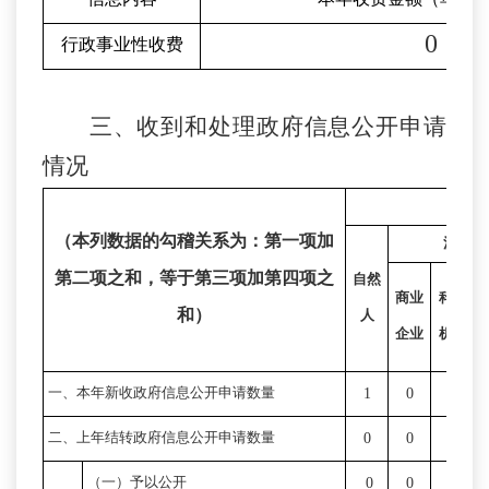
0
行政事业性收费
三、收到和处理政府信息公开申请
情况
申请
（本列数据的勾稽关系为：第一项加
法人或
第二项之和，等于第三项加第四项之
自然
商业
科研
和）
人
企业
机构
一、本年新收政府信息公开申请数量
1
0
0
二、上年结转政府信息公开申请数量
0
0
0
（一）予以公开
0
0
0