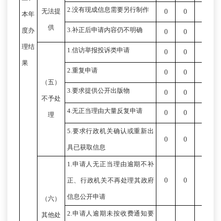
2.没有现成信息需要另行制作
无法提
0
0
0
本年
供
3.补正后申请内容仍不明确
度办
0
0
0
理结
1.信访举报投诉类申请
0
0
0
果
2.重复申请
0
0
0
（五）
3.要求提供公开出版物
0
0
0
不予处
4.无正当理由大量反复申请
0
0
0
理
5.要求行政机关确认或重新出
0
0
0
具已获取信息
1.申请人无正当理由逾期不补
0
0
0
正、行政机关不再处理其政府
信息公开申请
（六）
2.申请人逾期未按收费通知要
其他处