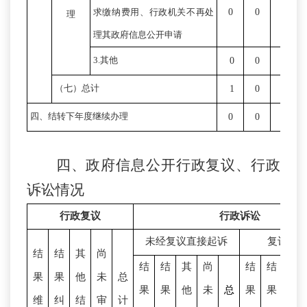
0
0
0
求缴纳费用、行政机关不再处
理
理其政府信息公开申请
3.其他
0
0
0
（七）总计
1
0
0
四、结转下年度继续办理
0
0
0
四、政府信息公开行政复议、行政
诉讼情况
行政复议
行政诉讼
未经复议直接起诉
复议后
结
结
其
尚
结
结
其
尚
结
结
其
果
果
他
未
总
果
果
他
未
总
果
果
他
维
纠
结
审
计