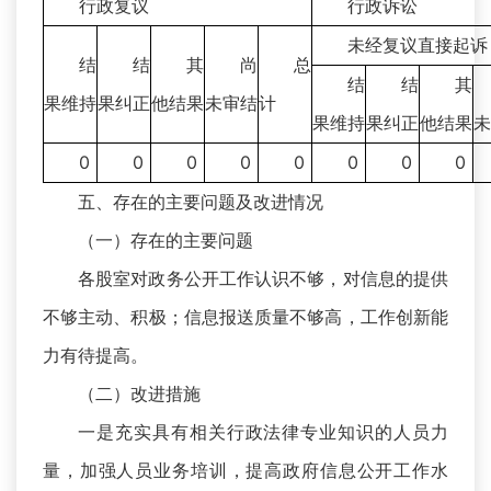
行政复议
行政诉讼
未经复议直接起诉
结
结
其
尚
总
结
结
其
果维持
果纠正
他结果
未审结
计
果维持
果纠正
他结果
未
0
0
0
0
0
0
0
0
五、存在的主要问题及改进情况
（一）存在的主要问题
各股室对政务公开工作认识不够，对信息的提供
不够主动、积极；信息报送质量不够高，工作创新能
力有待提高。
（二）改进措施
一是充实具有相关行政法律专业知识的人员力
量，加强人员业务培训，提高政府信息公开工作水