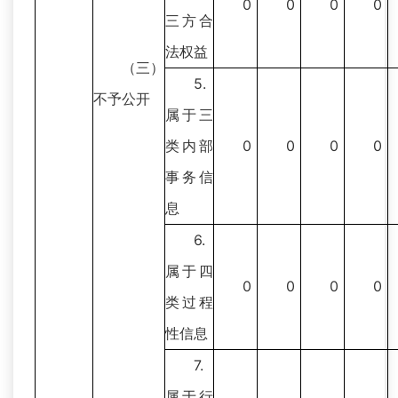
0
0
0
0
三方合
法权益
（三）
5.
不予公开
属于三
类内部
0
0
0
0
事务信
息
6.
属于四
0
0
0
0
类过程
性信息
7.
属于行