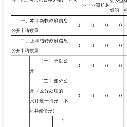
等于第三项加第四项之和）
然人
会公益
业企业
研机构
组织
一、本年新收政府信息
0
0
0
0
公开申请数量
二、上年结转政府信息
0
0
0
0
公开申请数量
（一）予以公
0
0
0
0
开
（二）部分公
开（区分处理的，
0
0
0
0
只计这一情形，不
计其他情形）
1.