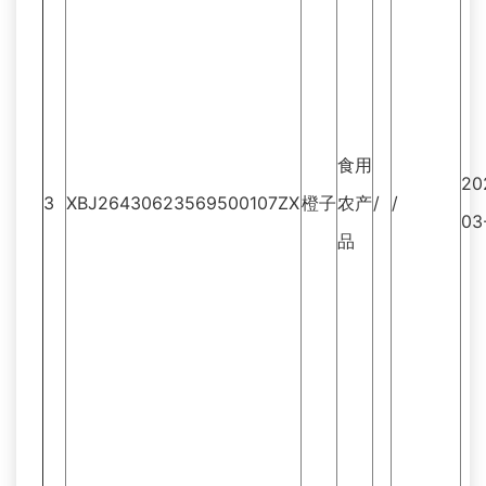
食用
20
3
XBJ26430623569500107ZX
橙子
农产
/
/
03
品