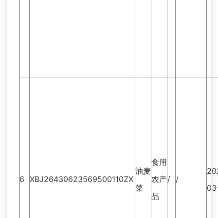
食用
油麦
20
6
XBJ26430623569500110ZX
农产
/
/
菜
03
品