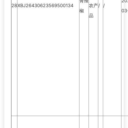
青辣
20
28
XBJ26430623569500134
农产
/
/
椒
03
品