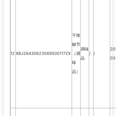
干辣
椒节
调味
20
12
XBJ26430623569500117ZX
（调
/
/
品
03
味
品）