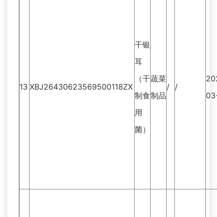
干银
耳
（干
蔬菜
20
13
XBJ26430623569500118ZX
/
/
制食
制品
03
用
菌）