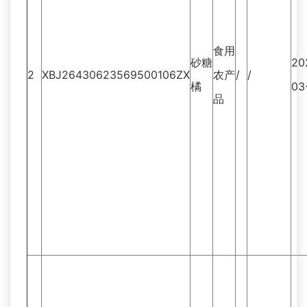
食用
砂糖
20
2
XBJ26430623569500106ZX
农产
/
/
橘
03
品