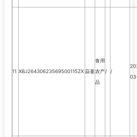
食用
20
11
XBJ26430623569500115ZX
蒜薹
农产
/
/
03
品