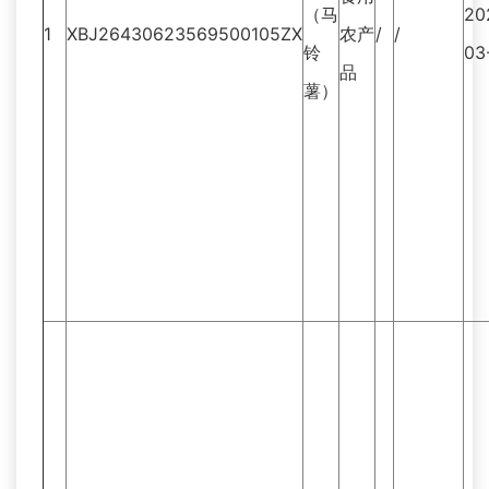
（马
20
1
XBJ26430623569500105ZX
农产
/
/
铃
03
品
薯）