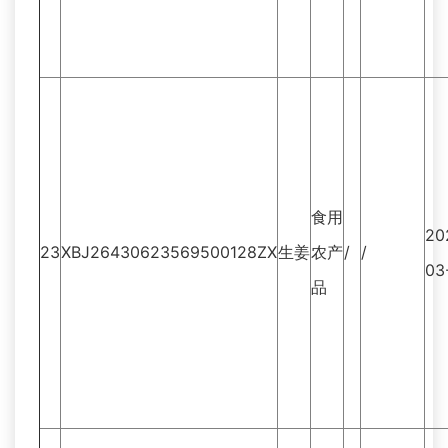
食用
20
23
XBJ26430623569500128ZX
生姜
农产
/
/
03
品