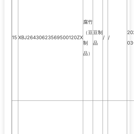
腐竹
（豆
豆制
20
15
XBJ26430623569500120ZX
/
/
制
品
03
品）