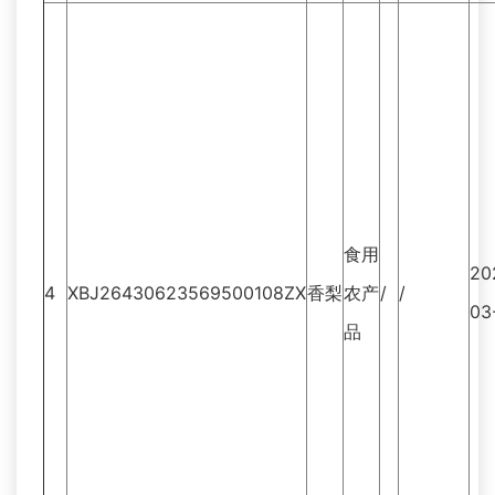
食用
20
4
XBJ26430623569500108ZX
香梨
农产
/
/
03
品