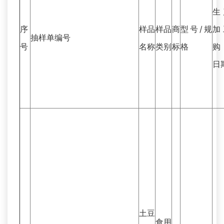
生
序
样品
样品
商
型号/规
加
抽样单编号
号
名称
类别
标
格
日
土豆
食用