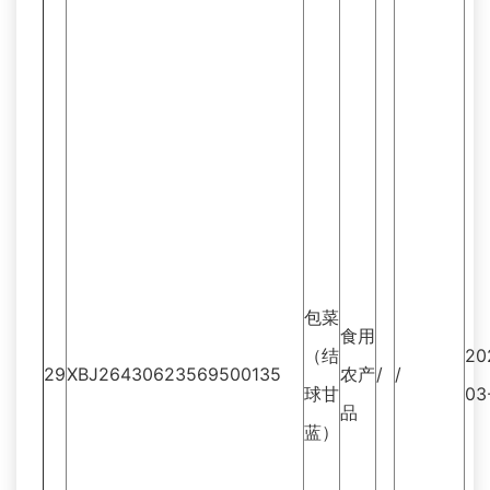
包菜
食用
（结
20
29
XBJ26430623569500135
农产
/
/
球甘
03
品
蓝）