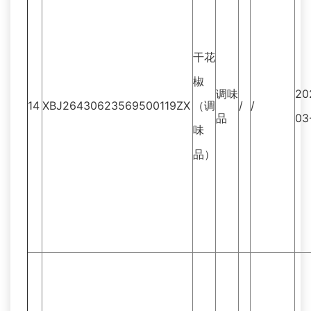
干花
椒
调味
20
14
XBJ26430623569500119ZX
（调
/
/
品
03
味
品）