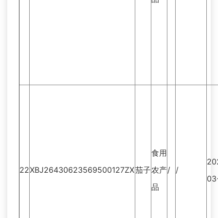
食用
20
22
XBJ26430623569500127ZX
茄子
农产
/
/
03
品