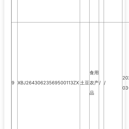
食用
20
9
XBJ26430623569500113ZX
土豆
农产
/
/
03
品