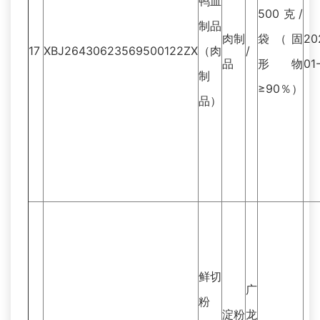
鸭血
500克/
制品
肉制
袋（固
20
17
XBJ26430623569500122ZX
（肉
/
品
形物
01
制
≥90％）
品）
鲜切
广
粉
淀粉
龙