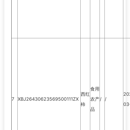
食用
西红
20
7
XBJ26430623569500111ZX
农产
/
/
柿
03
品