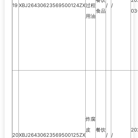
餐饮
20
19
XBJ26430623569500124ZX
过程
/
/
食品
03
用油
炸腐
皮
餐饮
20
20
XBJ26430623569500125ZX
/
/