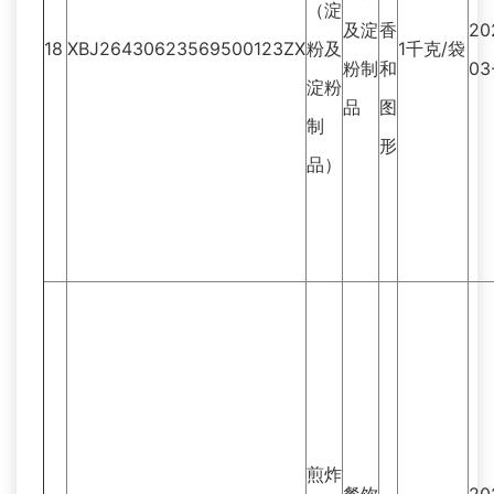
（淀
及淀
香
20
18
XBJ26430623569500123ZX
粉及
1千克/袋
粉制
和
03
淀粉
品
图
制
形
品）
煎炸