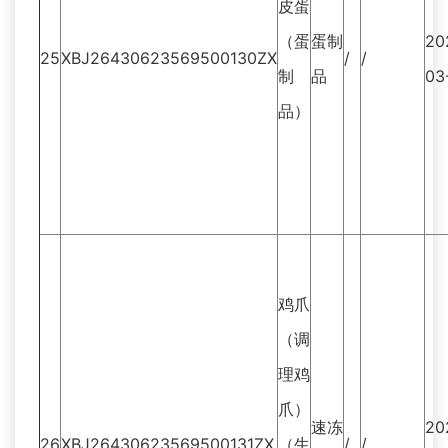
皮蛋
（蛋
蛋制
20
25
XBJ26430623569500130ZX
/
/
制
品
03
品）
鸡爪
（调
理鸡
爪）
速冻
20
26
XBJ26430623569500131ZX
（生
/
/