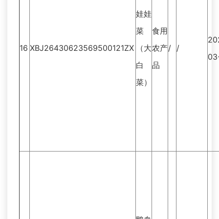
娃娃
菜
食用
20
16
XBJ26430623569500121ZX
（大
农产
/
/
03
白
品
菜）