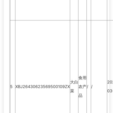
食用
大白
20
5
XBJ26430623569500109ZX
农产
/
/
菜
03
品