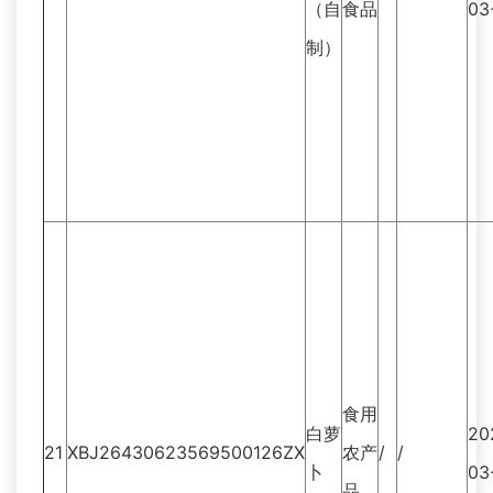
（自
食品
03
制）
食用
白萝
20
21
XBJ26430623569500126ZX
农产
/
/
卜
03
品