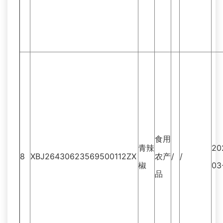
食用
青辣
20
8
XBJ26430623569500112ZX
农产
/
/
椒
03
品