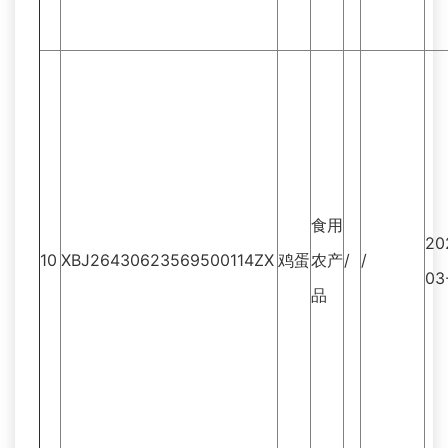
食用
20
10
XBJ26430623569500114ZX
鸡蛋
农产
/
/
03
品