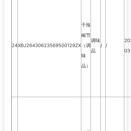
干辣
椒节
调味
20
24
XBJ26430623569500129ZX
（调
/
/
品
03
味
品）