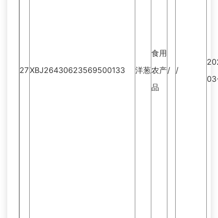
食用
20
27
XBJ26430623569500133
洋葱
农产
/
/
03
品