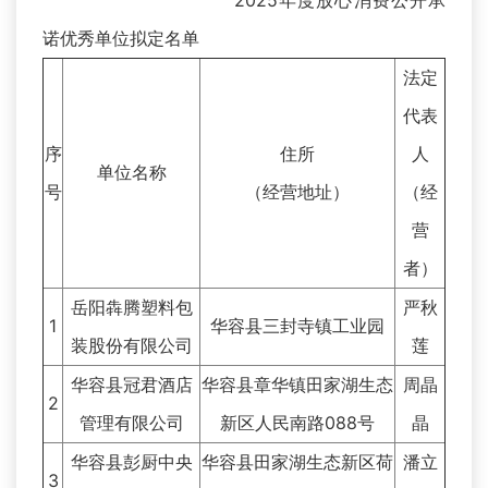
2025年度放心消费公开承
诺优秀单位拟定名单
法定
代表
序
住所
人
单位名称
号
（经营地址）
（经
营
者）
岳阳犇腾塑料包
严秋
1
华容县三封寺镇工业园
装股份有限公司
莲
华容县冠君酒店
华容县章华镇田家湖生态
周晶
2
管理有限公司
新区人民南路088号
晶
华容县彭厨中央
华容县田家湖生态新区荷
潘立
3