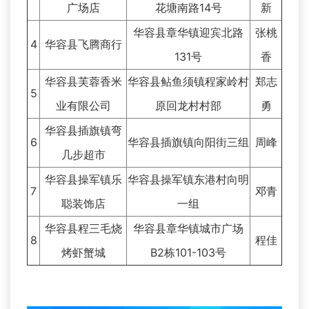
广场店
花塘南路14号
新
华容县章华镇迎宾北路
张桃
4
华容县飞腾商行
131号
香
华容县芙蓉香米
华容县鲇鱼须镇程家岭村
郑志
5
业有限公司
原回龙村村部
勇
华容县插旗镇弯
6
华容县插旗镇向阳街三组
周峰
几步超市
华容县操军镇乐
华容县操军镇东港村向明
7
邓青
聪装饰店
一组
华容县程三毛烧
华容县章华镇城市广场
8
程佳
烤虾蟹城
B2栋101-103号