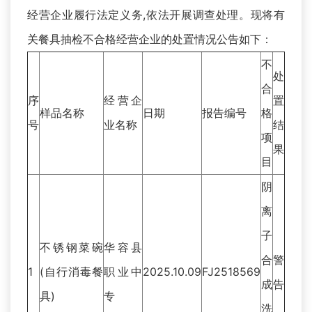
经营企业履行法定义务,依法开展调查处理。现将有
关餐具抽检不合格经营企业的处置情况公告如下：
不
处
合
序
经营企
置
样品名称
日期
报告编号
格
号
业名称
结
项
果
目
阴
离
子
不锈钢菜碗
华容县
合
警
1
(自行消毒餐
职业中
2025.10.09
FJ2518569
成
告
具)
专
洗