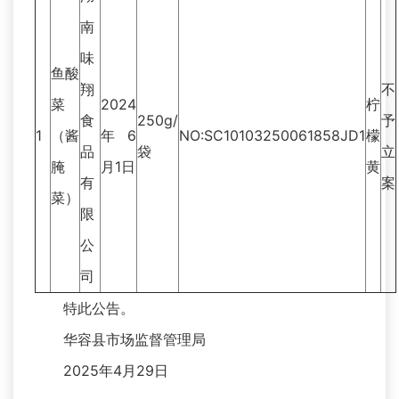
南
味
鱼酸
翔
不
菜
2024
柠
食
250g/
予
1
（酱
年6
NO:SC10103250061858JD1
檬
品
袋
立
腌
月1日
黄
有
案
菜）
限
公
司
特此公告。
华容县市场监督管理局
2025年4月29日