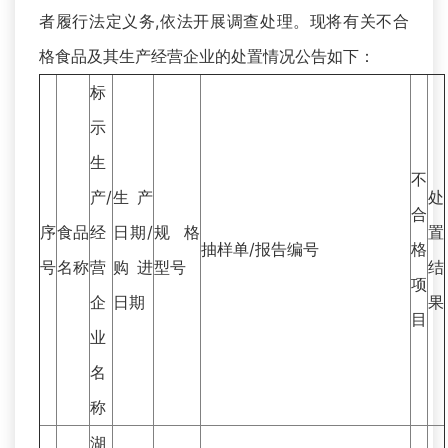
者履行法定义务,依法开展调查处理。现将有关不合
格食品及其生产经营企业的处置情况公告如下：
标
示
生
不
产/
生产
处
合
序
食品
经
日期/
规格
置
抽样单/报告编号
格
号
名称
营
购进
型号
结
项
企
日期
果
目
业
名
称
湖