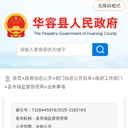
无障碍模式
首页
>
政府信息公开
>
部门信息公开目录
>
政府工作部门
>
县市场监督管理局
>
业务事项
索引号：7328445919/2025-2285193
发布机构：县市场监督管理局
公开范围：全部公开