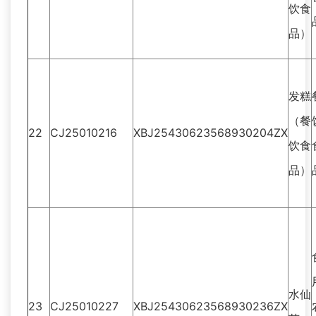
饮食
品）
发糕
（餐
22
CJ25010216
XBJ25430623568930204ZX
饮食
品）
水仙
23
CJ25010227
XBJ25430623568930236ZX