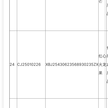
芒
红心
24
CJ25010226
XBJ25430623568930235ZX
火龙
果