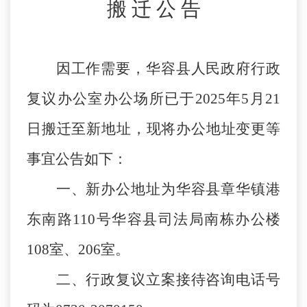
搬
迁
公
告
因工作需要，
华容县
人民政府行政
复议办公室办公场所已于
202
5
年
5
月
21
日搬迁至新地址，现将办公地址变更等
事宜公告如下：
一、
新办公地址为
华容县章华镇港
东南路
110号华容县司法局南栋
办公楼
108室、206室
。
二、
行政复议立案接待咨询电话号