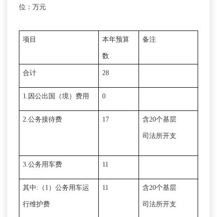
位：万元
项目
本年预算
备注
数
合计
28
1.
因公出国（境）费用
0
2.
公务接待费
17
含
20
个基层
司法所开支
3.
公务用车费
11
其中
:
（
1
）公务用车运
11
含
20
个基层
行维护费
司法所开支