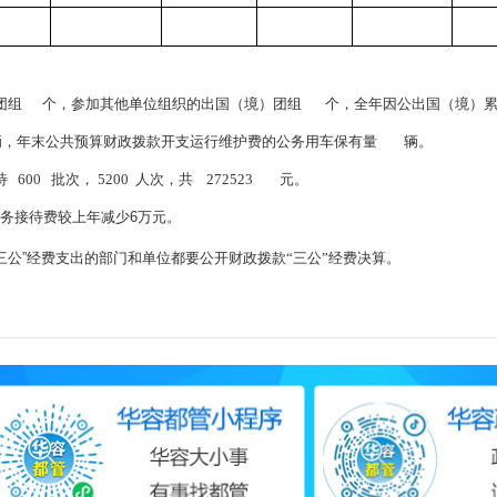
团组
个，参加其他单位组织的出国（境）团组
个，全年因公出国（境）
辆，年末公共预算财政拨款开支运行维护费的公务用车保有量
辆。
待
600
批次， 5200
人次，共
272523
元。
务接待费较上年减少
6
万元。
三公
”
经费支出的部门和单位都要公开财政拨款“三公”经费决算。