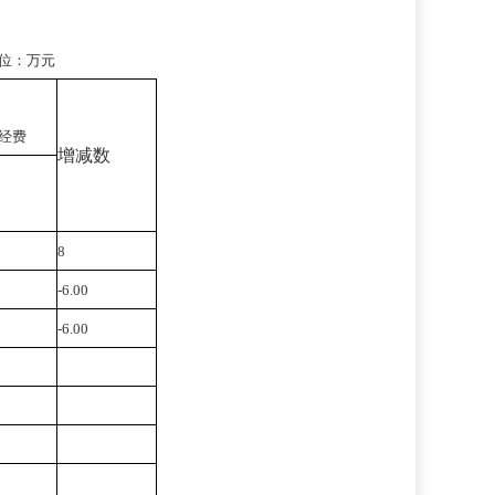
位：万元
”经费
增减数
8
-6.00
-6.00