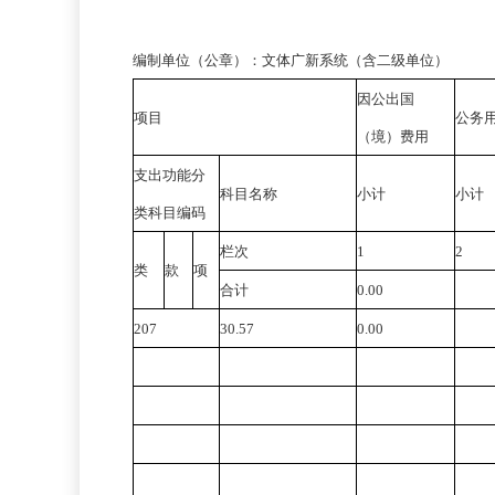
编制单位（公章）：文体广新系统（含二级单位）
因公出国
项目
公务
（境）费用
支出功能分
科目名称
小计
小计
类科目编码
栏次
1
2
类
款
项
合计
0.00
207
30.57
0.00