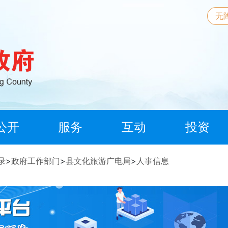
无
公开
服务
互动
投资
录
>
政府工作部门
>
县文化旅游广电局
>
人事信息