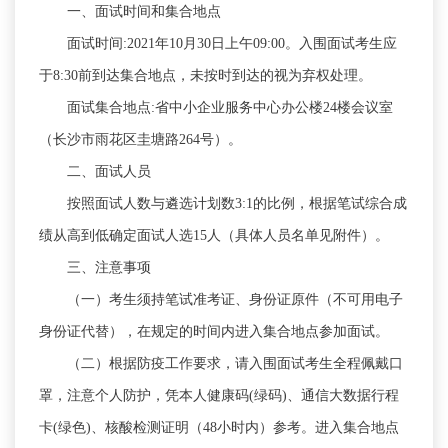
一、面试时间和集合地点
面试时间:2021年10月30日上午09:00
。
入围面试考生应
于8:30前到达集合地点，未按时到达的视为弃权处理
。
面试集合地点:省中小企业服务中心办公楼24楼会议室
（长沙市雨花区圭塘路264号）
。
二、面试人员
按照面试人数与遴选计划数3:1的比例
，
根据笔试综合成
绩从高到低确定面试人选15人（具体人员名单见附件）。
三、注意事项
（一）考生须持笔试准考证、身份证原件（不可用电子
身份证代替）
，
在规定的时间内进入集合地点参加面试。
（二）根据防疫工作要求
，
请入围面试考生全程佩戴口
罩，注意个人防护
，
凭本人健康码(绿码)、通信大数据行程
卡(绿色)、核酸检测证明（48小时内）参考。进入集合地点