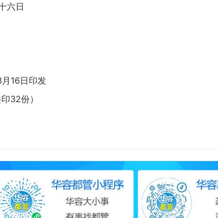
六日
16日印发
份）