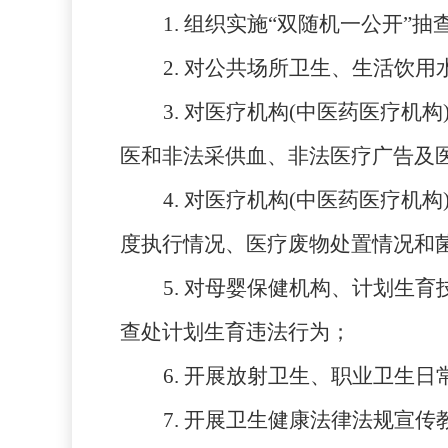
1.
组织
实施
“双随机一公开”抽
2.
对公共场所卫生、生活饮用
3
.
对医疗机构
(中医药医疗机构
医和非法采供血
、非法医疗广告及
4
.
对医疗机构
(中医药医疗机构
度执行情况、医疗废物处置情况和
5
.
对母婴保健机构、计划生育
查处
计划生育违法
行为
；
6
.
开展
放射卫生
、职业
卫生日
7
.
开展卫生
健康
法律法规宣传