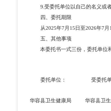
9.受委托单位以自己的名义
四、委托期限
从
202
5
年
7
月
15
日至
202
6
年
7
月
五、其他事项
本委托书一式三份，委托单位
委托
单位：
受委托
华容县卫生健康局
华容县卫生