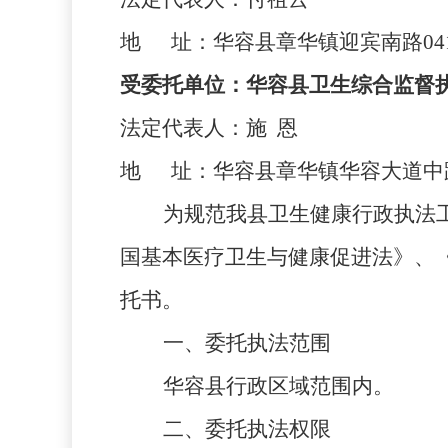
地
址：
华容县章华镇迎宾南路
04
受委托单位：
华容县卫生综合监督
法定代表人：
施
恩
地
址：
华容县章华镇华容大道中
为规范
我县
卫生健康行政执法
国基本医疗卫生与健康促进法》、
托书。
一、委托执法范围
华容县
行政区域范围内。
二、委托执法权限