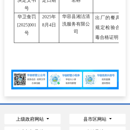
决定文书
定日期
名称
号
华容县
湘洁清
华卫食罚
2025
年
出厂的餐具、
洗服务有限公
[202
5
]00
1
8
月
4
日
规定检验合格
司
号
毒合格证明
上级政府网站
县市区网站