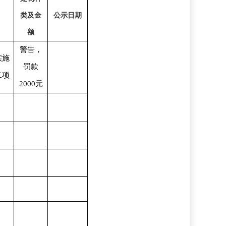
类及金
公示日期
额
警告，
实施
罚款
二项
2000元