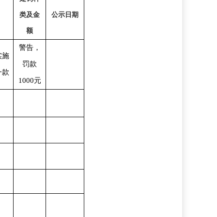
类及金
公示日期
额
警告，
实施
罚款
一款
1000元