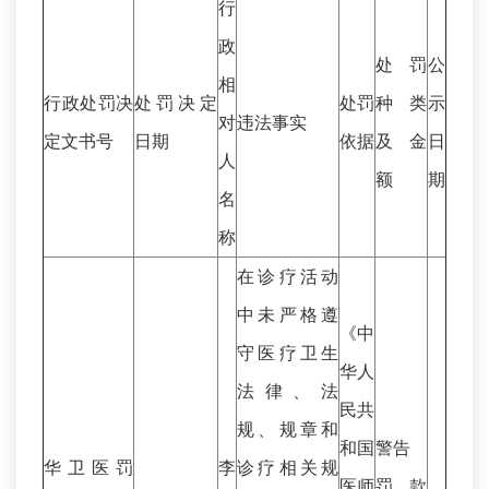
行
政
处罚
公
相
行政处罚决
处罚决定
处罚
种类
示
对
违法事实
定文书号
日期
依据
及金
日
人
额
期
名
称
在诊疗活动
中未严格遵
《中
守医疗卫生
华人
法律、法
民共
规、规章和
和国
警告
华卫医罚
李
诊疗相关规
医师
罚款