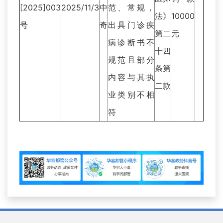
[2025]003
2025/11/3
中
范、常规，
法》
10000
号
奇
出具门诊疾
第二
元
病诊断书不
十四
规范且部分
条第
内容与其执
二款
业类别不相
符