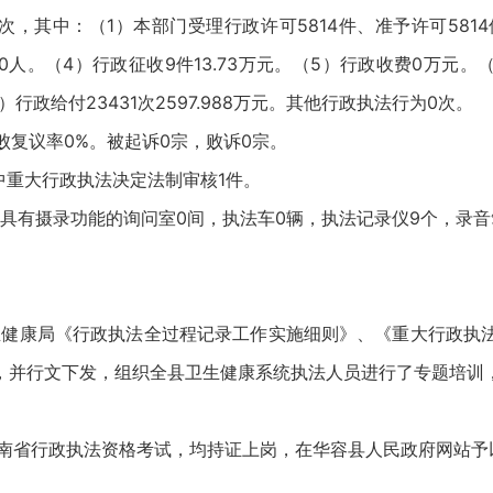
55案次，其中：（1）本部门受理行政许可5814件、准予许可58
人。（4）行政征收9件13.73万元。（5）行政收费0万元。
）行政给付23431次2597.988万元。其他行政执法行为0次。
败复议率0%。被起诉0宗，败诉0宗。
,其中重大行政执法决定法制审核1件。
，具有摄录功能的询问室0间，执法车0辆，执法记录仪9个，录音
县卫生健康局《行政执法全过程记录工作实施细则》、《重大行政
，并行文下发，组织全县卫生健康系统执法人员进行了专题培训，
湖南省行政执法资格考试，均持证上岗，在华容县人民政府网站予