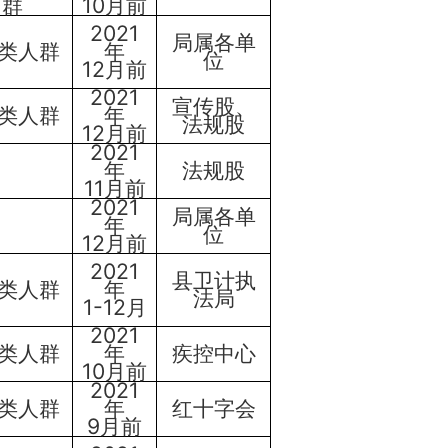
群
1
0
月
前
20
21
局属各单
类人群
年
位
12月
前
20
21
宣传股、
类人群
年
法规股
12月
前
20
21
年
法规股
1
1
月
前
20
21
局属
各单
年
位
12月
前
20
21
县卫计执
类人群
年
法局
1-
12月
20
21
类人群
年
疾控中心
10
月
前
20
21
类人群
年
红十字会
9月
前