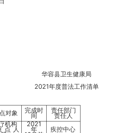
日
华容县
卫生健康局
2021年度
普法工作清单
完成时
责任部门
点对象
间
责任人
疗机构
20
21
重点人
年
疾控中心