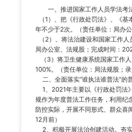
一、推进国家工作人员学法考
（
1
）
、把
《行政处罚法》、《基
年不少于
2次。
（责任单位：局办公
（
2
）
、将
法治建设和
国家工作人
局办公室、法规股；完成时间：
20
（
3
）
将
卫生健康系统
国家工作人
100%。
（责任单位：局法规股；录
二、全面落实
“谁执法谁普法”的
1、
2021年主要以
《行政处罚法
规
作为年度普法工作任务，
利用纪
防控实际，开展不同形式、群众喜
12月前）
2、
积极开展法治创建活动。夯