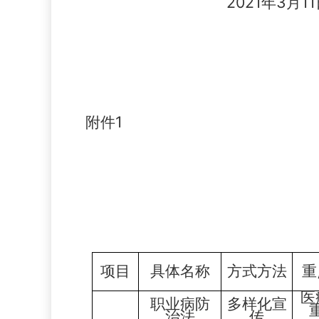
2021年3月11
附件
1
项目
具体名称
方式方法
重
医
职业病防
多样化
宣
治法
传