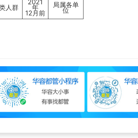
20
21
局属各单
类人群
年
位
12月
前