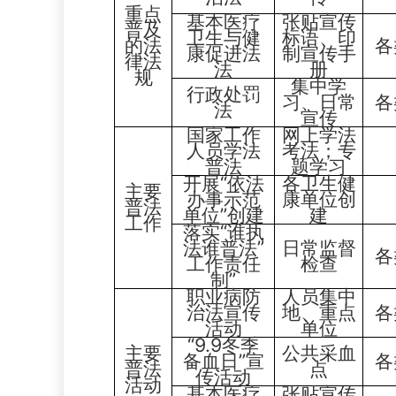
重点
基本医疗
张贴宣传
普及
卫生与健
标语、印
的法
各
康促进法
制宣传手
律法
法
册
规
集中学
行政处罚
习
、日常
各
法
宣传
国家工作
网上学法
人员学法
考法；
专
普法
题学习
开展“依法
各卫生健
主要
办事示范
康单位创
普法
单位”创建
建
工作
落实“谁执
法谁普法”
日常监督
各
工作责任
检查
制”
职业病防
人员集中
治法宣传
地、重点
各
活动
单位
“
9.9冬季
主要
公共采血
备血日
”宣
各
普法
点
传活动
活动
基本医疗
张贴宣传