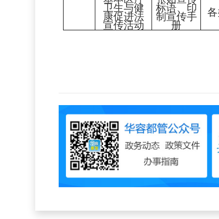
卫生与健
标语、印
各
康促进法
制宣传手
宣传活动
册