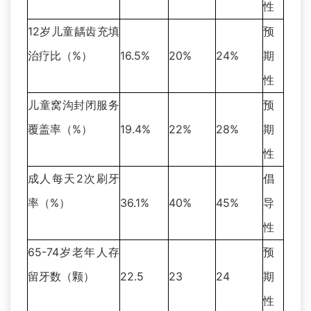
性
12岁儿童龋齿充填
预
治疗比（%）
16.5%
20%
24%
期
性
儿童窝沟封闭服务
预
覆盖率（%）
19.4%
22%
28%
期
性
成人每天2次刷牙
倡
率（%）
36.1%
40%
45%
导
性
65-74岁老年人存
预
留牙数（颗）
22.5
23
24
期
性