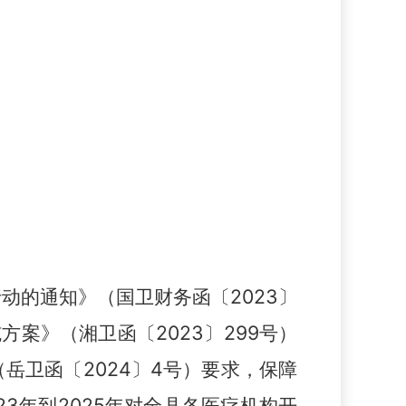
行动的通知》
（
国卫财务函
〔
2023
〕
施方案》
（
湘卫函
〔
2023
〕
299
号
）
（岳
卫函
〔
202
4
〕
4
号
）
要求，保障
23
年到
2025
年
对
全
县
各医疗机构开