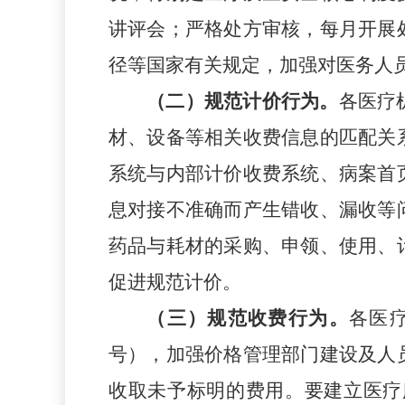
讲评会
；
严格处方审核，每月开展
径等国家有关规定，加强对医务人
（
二
）
规范计价行为。
各
医疗
材、设备等相关收费信息的匹配关
系统与内部计价收费系统、病案首
息对接不准确而产生错收、漏收等
药品与耗材的采购、申领、使用、
促进规范计价。
（
三
）
规范收费行为。
各医
号
），
加强价格管理部门建设及人
收取未予标明的费用。要建立医疗