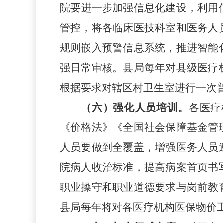
院
要
进一步加强
信息化建设，利用
管控，将各临床医技科室和医务人
规则嵌入预警信息系统，推进智能
强日常审核。县
局
每年对县级医疗
根据要求
对
辖区
村卫生室进行
一次
（
六
）
强化人员培训。
各医疗
《价格法》《全国社会保障基金管
人员
要做到
全覆盖，增强医务人员
院病人收治标准，提高病案首页书
职业操守和职业道德要求与岗前教
县局
每年
将
对
各
医疗机构医保物价