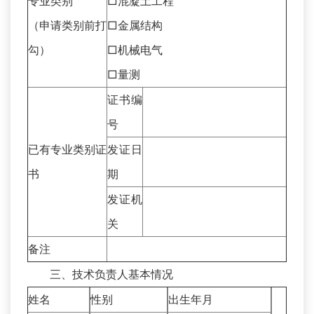
专业类别
□混凝土工程
（申请类别前打
□金属结构
勾）
□机械电气
□量测
证书编
号
已有专业类别证
发证日
书
期
发证机
关
备注
三、技术负责人基本情况
姓名
性别
出生年月