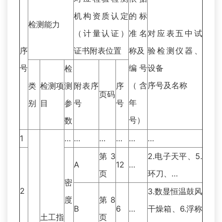
机构资质认定
的标
检测能力
（计量认证）
准名
对应表五中试
序
证书附表位置
称及
验检测仪器、
号
编号
设备
检
（含
序号及名称
类
检测项
测
附表序
序
页码
年
别
目
参
号
号
号）
数
1
…
…
…
…
…
…
第3
2.电子天平、5.
A
12
…
页
环刀、…
密
2
3.数显恒温鼓风
度
第8
B
6
…
干燥箱、6.浮称
土工指
页