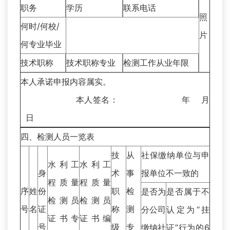
职务
学历
联系电话
照
何时/何校/
片
何专业毕业
技术职称
技术职称专业
检测工作从业年限
本人承诺申报内容属实。
本人签名： 年 月
日
四、检测人员一览表
技
从
社保缴纳单位与申
水利工
水利工
身
术
事
报单位不一致的
程质量
程质量
序
姓
份
职
检
是否为
是否属于不
检测员
检测员
号
名
证
称
测
分公司
认定为“挂
证书专
证书编
号
级
专
缴纳社
证”行为的6