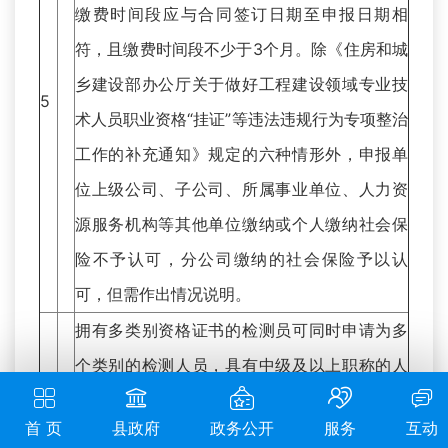
缴费时间段应与合同签订日期至申报日期相
符，且缴费时间段不少于3个月。除《住房和城
乡建设部办公厅关于做好工程建设领域专业技
5
术人员职业资格“挂证”等违法违规行为专项整治
工作的补充通知》规定的六种情形外，申报单
位上级公司、子公司、所属事业单位、人力资
源服务机构等其他单位缴纳或个人缴纳社会保
险不予认可，分公司缴纳的社会保险予以认
可，但需作出情况说明。
拥有多类别资格证书的检测员可同时申请为多
个类别的检测人员，具有中级及以上职称的人
员按其所学专业最多可兼报为两个类别的检测
首 页
县政府
政务公开
服务
互动
人员，金属结构类和机械电气类不可相互兼报