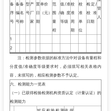
备
备
备
型
产
置
单价
范
值/准
校
校
检定/
管
序
编
名
号
厂
日
（元）
围/
确度
准
准
校准
人
号
号
称
家
期
量
等级
周
单
日期
程
期
位
1
2
注：检测参数依据的标准方法中对设备有量程和
分度值/准确度等级要求时，必须填写相关表格内
容，未填写的，相应检测参数不予认定。
六、检测能力一览表
（一）已获得检验检测机构资质认定（计量认证）的
检测能力
对应检验检测
依据