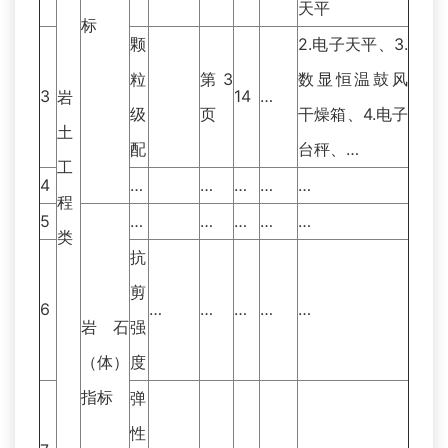
天平
标
颗
2.电子天平、3.
粒
第3
数显恒温鼓风
3
14
…
岩
级
页
干燥箱、4.电子
土
配
台秤、…
工
4
…
…
…
…
…
程
5
…
…
…
…
…
类
抗
剪
6
…
…
…
…
…
岩石
强
（体）
度
指标
弹
性