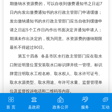
期缴纳水资源费的，可以自收到缴费通知书之日起7
日内向发出缴费通知书的水行政主管部门申请缓缴；
发出缴纳通知书的水行政主管部门应当自收到缓缴申
请之日起5个工作日内作出书面决定并通知申请人；
期满未作出决定的，视为同意。水资源费的缴纳期限
最长不得超过90日。
第五十四条 各县市区水行政主管部门应在取水
口附近明显位置安装取水口标识牌并统一管理。标识
牌需注明取水工程名称、取水权人、取水许可证号、
取水水源类型、取水用途、年许可水量、监督管理单
位及监督投诉电话和二维码等内容。
第五十五条 取水单位或个人、取水监督管理单
首 页
县政府
政务公开
服务
互动
位均应按照“一户一档”要求，建立规范的台账资料，