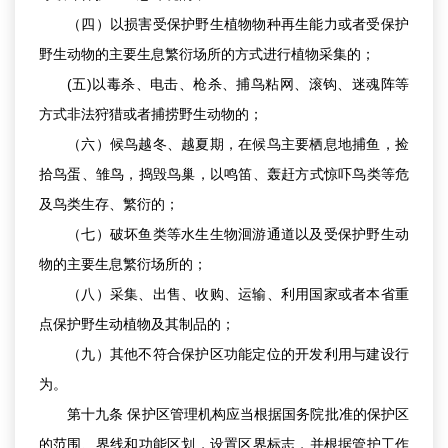
（四）以损害受保护野生植物物种再生能力或者受保护
野生动物的主要生息繁衍场所的方式进行植物采集的；
(五)以毒杀、电击、枪杀、捕鸟粘网、滚钩、迷魂阵等
方式非法狩猎或者捕捞野生动物的；
（六）候鸟越冬、越夏期，在候鸟主要栖息地捕鱼，捡
拾鸟蛋、雏鸟，捣毁鸟巢，以鸣笛、轰赶方式惊吓鸟类等危
及鸟类生存、繁衍的；
（七）破坏鱼类等水生生物洄游通道以及受保护野生动
物的主要生息繁衍场所的；
（八）采集、出售、收购、运输、利用国家或者本省重
点保护野生动植物及其制品的；
（九）其他不符合保护区功能定位的开发利用与建设行
为。
第十九条 保护区管理机构应当根据国务院批准的保护区
的范围、界线和功能区划，设置区界标志，并根据管护工作