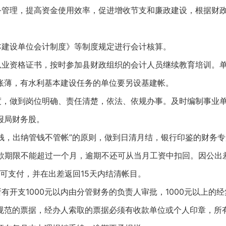
务管理，提高资金使用效率，促进增收节支和廉政建设，根据财
本建设单位会计制度》等制度规定进行会计核算。
从业资格证书，按时参加县财政组织的会计人员继续教育培训。
账薄，有水利基本建设任务的单位要另设基建帐。
度，做到岗位明确、责任清楚，依法、依规办事。及时编制事业
报局财务股。
钱，出纳管钱不管帐”的原则，做到日清月结，银行印鉴的财务
款期限不能超过一个月，逾期不还可从当月工资中扣回。因公出差
方可支付，并在出差返回15天内结清帐目。
有开支1000元以内由分管财务的负责人审批，1000元以上的
规范的票据，经办人索取的票据必须有收款单位或个人印章，所