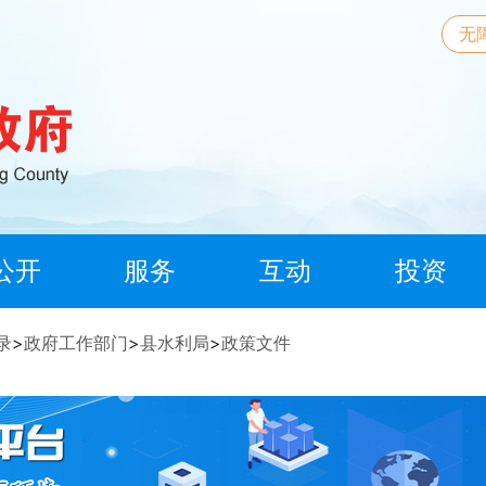
无
公开
服务
互动
投资
录
>
政府工作部门
>
县水利局
>
政策文件