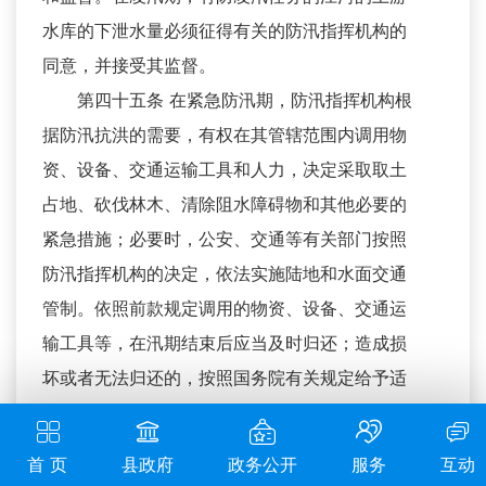
水库的下泄水量必须征得有关的防汛指挥机构的
同意，并接受其监督。
第四十五条 在紧急防汛期，防汛指挥机构根
据防汛抗洪的需要，有权在其管辖范围内调用物
资、设备、交通运输工具和人力，决定采取取土
占地、砍伐林木、清除阻水障碍物和其他必要的
紧急措施；必要时，公安、交通等有关部门按照
防汛指挥机构的决定，依法实施陆地和水面交通
管制。依照前款规定调用的物资、设备、交通运
输工具等，在汛期结束后应当及时归还；造成损
坏或者无法归还的，按照国务院有关规定给予适
当补偿或者作其他处理。取土占地、砍伐林木
的，在汛期结束后依法向有关部门补办手续；有
首 页
县政府
政务公开
服务
互动
关地方人民政府对取土后的土地组织复垦，对砍