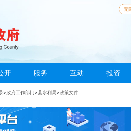
无
公开
服务
互动
投资
录
>
政府工作部门
>
县水利局
>
政策文件