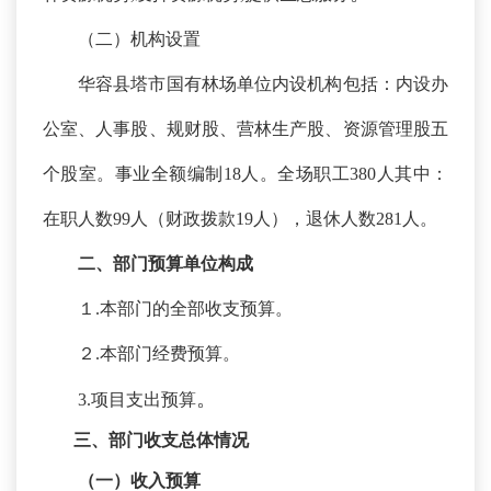
（二）机构设置
华容县塔市国有林场单位内设机构包括：内设办
公室、人事股、规财股、营林生产股、资源管理股五
个股室。事业全额编制
18人。全场
职工
380
人其中：
在职人数
99人（
财政拨款
19人），
退休人数
281
人。
二、
部门预算单位构成
１
.本部门的全部收支预算。
２
.本部门经费预算。
。
3.项目支出预算
三、部门收支总体情况
（一）收入预算