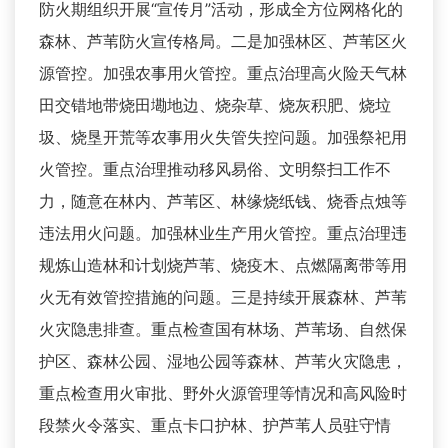
防火期组织开展“宣传月”活动，形成全方位网格化的
森林、芦苇防火宣传格局。二是加强林区、芦苇区火
源管控。加强农事用火管控。重点治理高火险天气林
田交错地带烧田墈地边、烧杂草、烧灰积肥、烧垃
圾、烧垦开荒等农事用火失管失控问题。加强祭祀用
火管控。重点治理推动移风易俗、文明祭扫工作不
力，随意在林内、芦苇区、林缘烧纸钱、烧香点烛等
违法用火问题。加强林业生产用火管控。重点治理违
规炼山造林和计划烧芦苇、烧疫木、点燃隔离带等用
火无有效管控措施的问题。三是持续开展森林、芦苇
火灾隐患排查。重点检查国有林场、芦苇场、自然保
护区、森林公园、湿地公园等森林、芦苇火灾隐患，
重点检查用火审批、野外火源管理等情况和高风险时
段禁火令落实、重点卡口护林、护芦苇人员驻守情