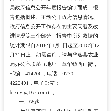
局政府信息公开年度报告编制而成。报
告包括概述
、
主动公开政府信息情况
、
政府信息公开工作存在的主要问题及改
进情况等
三个部分
。报告中所列数据的
统计期限自
201
8
年
1
月
1
日起至
201
8
年
12
月
31
日止。如
需咨询
，
请
与
华容县农业
局办公室联系（地址：
章华镇西正街
，
邮编：
4142
00
，电话：
0730
—
4222401
，电子邮箱：
hrxnyj
@
163
.com
）。
一、概述