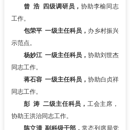
曾
浩
四级调研员，
协助李榆同志
工作。
包荣平
一级主任科员，
办乡村振兴
示范点。
杨妙江
一级主任科员，
协助刘世杰
同志工作。
蒋石容
一级主任科员，
协助白贞祥
同志
工作。
彭
涛
二级主任科员，
工会主席，
协助王洪治同志工作。
陈立清
副科级干部，
常态列席局党