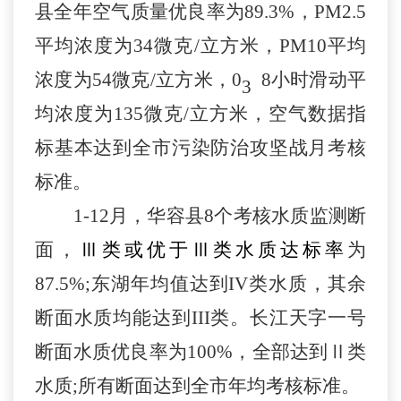
县
全年
空气质量优良率为
89
.
3
%，PM2.5
平均浓度为
3
4
微克
/立方米
，
PM10平均
浓度为
5
4
微克
/立方米
，
0
8小时滑动平
3
均浓度为
135
微克
/立方米，空气数据指
标基本达到全市污染防治攻坚战月考核
标准
。
1-
12
月
，华容县
8
个考核水质监测断
面，
Ⅲ类或优于Ⅲ类水质达标率
为
87.5
%;
东湖年均值达到
IV类水质，其余
断面水质均能达到III类
。长江天字一号
断面水质优良率为
100%，全部达到Ⅱ类
水质;
所有断面达到全市年均考核标准
。