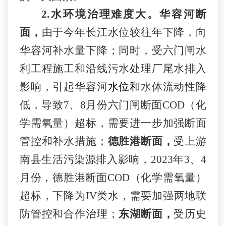
2.水环境治理难度大。
华容河断
面，
由于
今年长江水位较往年下降，向
华容河补水量下降；同时，受六门闸水
利工程施工和沿线污水处理厂尾水排入
影响，引起华容河
水位和
水体流动性降
低，导致
7、8月份六门闸断面COD（化
学需氧量）超标，需要进一步加强断面
管控和补水措施；
德胜港断面，
受上游
南县生活污染源排入影响，
20
23
年
3、4
月份
，
德胜港断面
COD（化学需氧量）
超标，下降为IV类水，需要加强两地联
防管控和合作治理；
东湖断面，
受历史