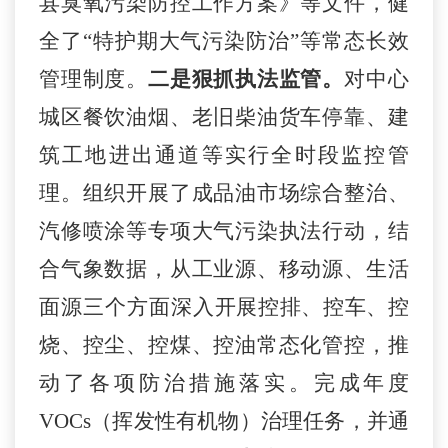
县臭氧污染防控工作方案》等文件，
健
全了
“
特护期大气污染防治
”
等常态长效
管理制度。
二是狠抓执法监管。
对中心
城区
餐饮油烟、老旧柴油货车停靠、
建
筑工地进出通道
等
实行全时段监控管
理
。组织开展了成品油市场综合整治、
汽修喷涂
等专项大气污染执法行动，
结
合气象数据，
从工业源、移动源、生活
面源三个方面
深入开展
控排、控车、控
烧、控尘、控煤、控油
常态化管控，
推
动了各项防治措施落实。
完成年度
VOCs
（挥发性有机物）
治理任务，并通