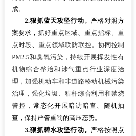
成。
2.
狠抓蓝天攻坚行动。
严格对照方
案要求
，
抓好重点区域、重点指标、重
点时段、重点领域
联防联控
。
协同控制
PM2.5和臭氧污染，
持续开展
挥发性有
机物综合整治
和涉气
重点行业深度治
理
，
加强机动车和非道路移动机械污染
治理
，
强化
垃圾、
秸秆综合利用和禁烧
管控
，
常态化开展暗访暗查、随机抽
查
，
保持严管重罚的高压态势
。
3.
狠抓碧水攻坚行动。
严格按照点