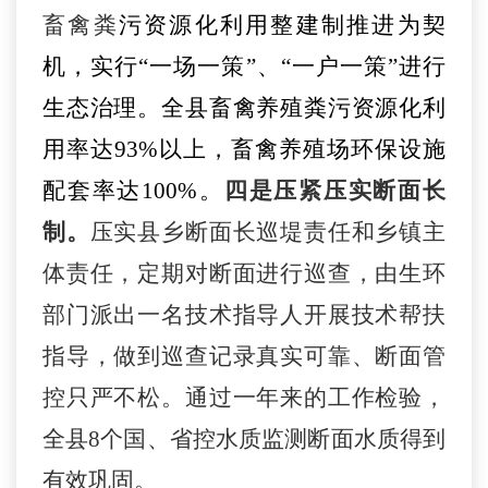
畜禽粪
污资源化利用整建制推进为契
机，
实行
“一场一策”、“一户一策”进行
生态治理
。
全县畜禽养殖粪污资源化利
用率达
93
%以上，畜禽养殖场环保设施
配套率达100%。
四
是压紧压实断面长
制。
压实县乡断面长巡堤责任和乡镇主
体责任，定期对断面进行巡查，由生环
部门派出一名技术指导人开展技术帮扶
指导，做到巡查记录真实可靠、断面管
控只严不松。通过一年来的工作检验，
全县
8个国、省控水质监测断面水质得到
有效巩固。