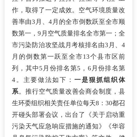
作，取得了一定成效。
空
气环境质量
改
善率
由
3
月、
4
月的全
市
倒数跃至全市顺
数第一，
9
月空气质量排名全市第一；
全
市污染防治攻坚战月考核排名由
3
月、
4
月的倒数第一跃至全市
13
个县市区
前
列
，
其中
5
月份
排名第
5
，
6
月份
排名
第
4
。
主要做法如下：
一是狠抓组织体
系
。
推行空气质量改善会商会制度，县
生环委组织相关责任单位
每天
8：30都召
开碰头
部署会议，
出台了
《关于启动重
污染天气应急响应措施的通知》《华容