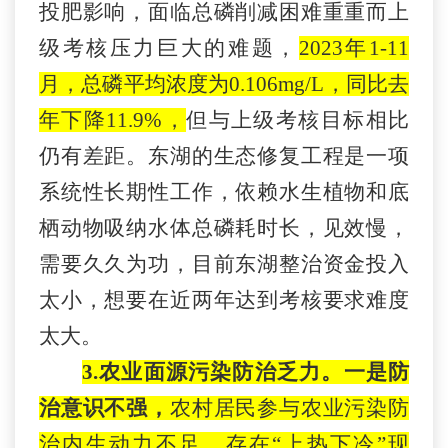
投肥影响，面临总磷削减困难重重而上
级
考核压力巨大的难题，
2023
年
1-11
月，总磷平均浓度为
0.106mg/L
，同比去
年下降
11.9%
，
但与上级考核目标相比
仍有差距。东湖的生态修复工程是一项
系统性长期性工作，依赖水生植物和底
栖动物吸纳水体总磷耗时长，见效慢，
需要久久为功，
目前东湖整治资金投入
太小，想要在近两年达到考核要求难度
太大。
3.农业面源污染防治乏力。
一是
防
治意识不强，
农村居民参与
农业污染防
治内生动力不足，存在
“上热下冷”现