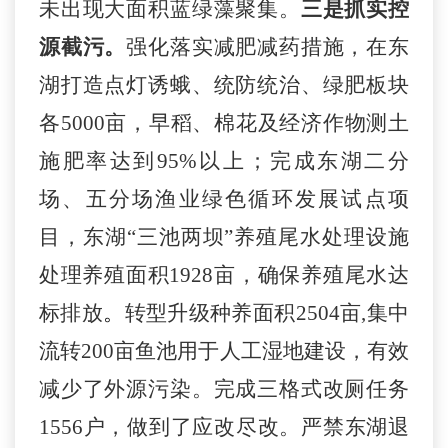
未出现
大面积蓝
绿
藻聚集。
三是
抓
实
控
源截污。
强化落实减肥减药措施，在东
湖打造点灯诱蛾、统防统治、绿肥板块
各
5000亩
，
早稻、棉花及经济作物测土
施肥率达到
95%以上
；
完成
东湖
二分
场、五分场渔业绿色循环发展试点项
目，
东湖
“三池两坝”
养殖尾水处理设施
处理养殖面积
1
928
亩
，
确保养殖尾水达
标排放
。
转型升级种养面积
2504
亩
,
集中
流转
200亩鱼池用于人工湿地建设，
有效
减少
了
外源污染
。
完成
三格式改厕任务
1556户，做到了应改尽改。
严禁东湖退