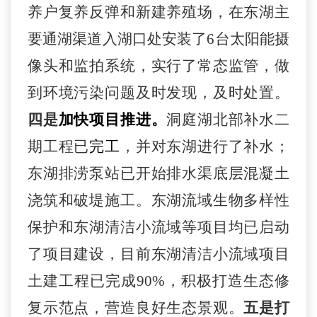
养户复养反弹和新建养殖场，
在东湖主
要通湖渠道入湖口处安装了
6台太阳能摄
像头和监拍系统，
实行了
常态监管
，
做
到环境污染问题及时发现，及时处置
。
四是
加快
项目推进。
洞庭湖北部补水二
期工程
已
完
工
，
并对东湖进行了补水；
东湖排涝泵站已开始排水渠底层混凝土
浇筑和破堤施工
。
东湖流域生物多样性
保护和东湖清洁小流域等项目均已
启动
了项目建设
，
目前
东湖清洁小流域项目
土建工程已完成
90%
，积极
打造生态修
复示范点
，
营造良好生态景观。
五是打