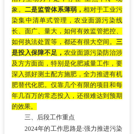
象
。
二是监管体系薄弱，
相对于工业污
染集中清单式管理，农业面源污染
线
长、面广、量大，如何有效监管把控、
如何执法处置
等
，
都还有很大空间
。
三
是
投入保障不足，
农业面源污染防治涉
及方方面面，特别是化肥减量工作，要
深入抓好测土配方施肥，全力推进有机
肥替代化肥。仅靠几个有限的项目和每
年几百万的常态投入，还很难达到预期
的效果
。
三、后段工作重点
202
4
年的工作思路是
:
强力推进
污染