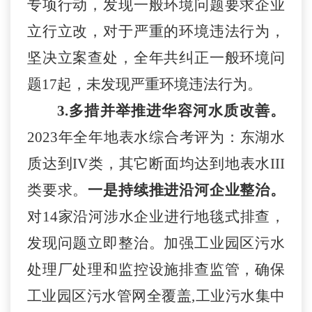
专项行动，发现一般环境问题要求企业
立行立改，对于严重的环境违法行为，
坚决立案查处，全年共纠正一般环境问
题
17起，未发现严重环境违法行为。
3.
多措并举
推进华容河
水质改善
。
202
3
年
全年地表水综合考评为：东湖水
质达到
IV类，其它断面均达到地表水
III
类要求。
一是持续推进沿河企业整治。
对
14家
沿河
涉水企业进行地毯式排查，
发现问题立即整治。
加强
工业园区
污水
处理厂处理和监控设施排查监管
，
确保
工业园区污水管网全覆盖
,工业污水集中