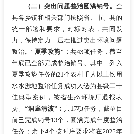
（二）突出问题整治圆满销号。
全
县各乡镇和相关部门按照省、市、县的
统一部署和要求，对标对表，共同发
力，保持定力，压茬推进突出环境问题
整治。
“夏季攻势”：
共
43项任务，截至
年底已全部
完成
整治
销号
。其中，列入
夏季攻势任务的
21个农村千人以上饮用
水水源地整治任务成功入选为县级二十
佳典型案例，被省生态环境厅通报表
扬
。
“洞庭清波”：
共
17项任务，截至目
前已完成销号
13
个，
圆满完成年度整治
任务；余下
4个
按时序要求将
在
2025年