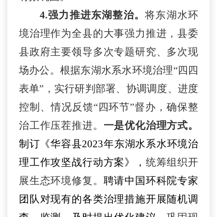
4.强力推进东湖整治。
将东湖水环
境治理作为全县的大事强力推进
，
县委
县政府主要领导多次专题研究、多次现
场办公。
根据
东湖水系水环境治理
“四四
表单”，实行研判部署、协调调度、进度
控制、情况反馈“四环节”督办，确保整
治工作压茬推进。
一是
优化治理方式
。
制订
《华容县
2023年东湖水系水环境治
理工作攻坚战行动方案》
，
统筹组织开
展生态环境修复
。
聘请
中
国环科院
专家
团队对现有的各类治理措施开展随机调