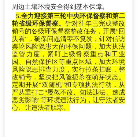
周边土壤环境安全得到基本保障。
5.全力迎接第三轮中央环保督察和第二
轮省级环保督察。
针对往年已完成整改
销号的各级环保督察整改任务，开展
“回
头看”，确保问题清零不复发；针对信访
舆论风险隐患大的环保问题，加大执法
监管力度，
紧盯
上级督察重点
和工业
园
、自然保护区
等重点区域，加大环境
风险隐患排查力度，实行拉条挂账，整
改销号，坚决把风险扼杀在萌芽状态。
定期开展
“双随机”和专项执法行动，从
严从重打击“屡教不改、知法违法、造成
恶劣影响”等环境违法行为，让守法者安
心、让违法者胆寒。