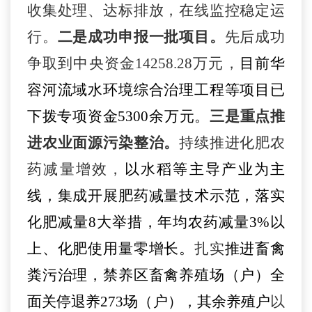
收集处理、达标排放，在线监控稳定运
行。
二是成功申报一批项目。
先后成功
争取到中央资金
14258.28万元，
目前华
容河流域水环境综合治理工程等项目已
下拨专项资金
5300余万元
。
三
是重点推
进
农业面源污染整治。
持续推进化肥农
药减量增效
，
以水稻
等
主导产业为主
线，集成开展肥药减量技术示范，
落实
化肥减量
8大举措
，年均农药
减量
3%以
上
、化肥使用量
零增长
。
扎实
推进畜禽
粪污治理
，
禁养区畜禽养殖场（户）
全
面
关停退养
273场（户），
其余养殖户
以