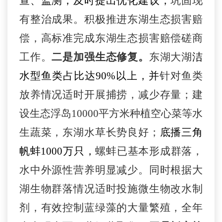
查、监测，及时提出优化建议，
巩固现
有整治成果。
积极推进东湖生态损害赔
偿，
高标准
完成东湖生态损害赔偿磋商
工作
。
二是加强
生态修复。
东湖大湖
洁
水型鱼类占比达
90%以上
，并
针对鱼类
放养情况适时开展捕捞，减少存量
；
建
设生态浮岛
10000
平方米
种植空心菜等
水
生蔬菜
，
东湖水草
长势良好；
底播三角
帆蚌
1000万只
，
螺
蚌
已基本形成群落
，
水中外源性营养明显减少
。
同时
根据大
湖生物群落情况适时投施微生物改水制
剂，有效控制蓝绿藻的大量繁殖，
全年