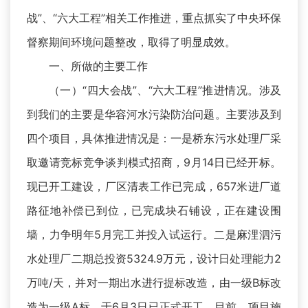
战”、“六大工程”相关工作推进，重点抓实了中央环保
督察期间环境问题整改，取得了明显成效。
一、所做的主要工作
（一）“四大会战”、“六大工程”推进情况。涉及
到我们的主要是华容河水污染防治问题。主要涉及到
四个项目，具体推进情况是：一是桥东污水处理厂采
取邀请竞标竞争谈判模式招商，9月14日已经开标。
现已开工建设，厂区清表工作已完成，657米进厂道
路征地补偿已到位，已完成块石铺设，正在建设围
墙，力争明年5月完工并投入试运行。二是麻浬泗污
水处理厂二期总投资5324.9万元，设计日处理能力2
万吨/天，并对一期出水进行提标改造，由一级B标改
造为一级A标，于6月3日已正式开工。目前，项目施