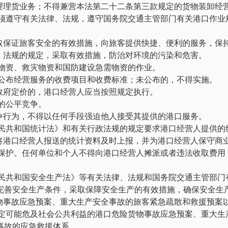
理理货业务；不得兼营本法第二十二条第三款规定的货物装卸经
必须遵守有关法律、法规，遵守国务院交通主管部门有关港口作业
取保证旅客安全的有效措施，向旅客提供快捷、便利的服务，保
、法规的规定，采取有效措施，防治对环境的污染和危害。
险物资、救灾物资和国防建设急需物资的作业。
所公布经营服务的收费项目和收费标准；未公布的，不得实施。
政府定价的，港口经营人应当按照规定执行。
的公平竞争。
争行为，不得以任何手段强迫他人接受其提供的港口服务。
人民共和国统计法》和有关行政法规的规定要求港口经营人提供的
将港口经营人报送的统计资料及时上报，并为港口经营人保守商
律保护。任何单位和个人不得向港口经营人摊派或者违法收取费用
人民共和国安全生产法》等有关法律、法规和国务院交通主管部门
完善安全生产条件，采取保障安全生产的有效措施，确保安全生
物事故应急预案、重大生产安全事故的旅客紧急疏散和救援预案
制定可能危及社会公共利益的港口危险货物事故应急预案、重大生
事故的应急救援体系。