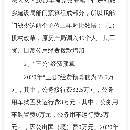
法大队的2019年预算数据属于住房和城
乡建设局部门预算组成部分，所以我部
门缺少这两个单位上年对比数据；（2）
机构改革，原房产局调入49个人，其工
资、日常公用经费拨款增加。
2
、
“
三公
”
经费预算
2020
年
“
三公
”
经费预算数为
35.5
万
元，其中，公务接待费
32.5
万元，公务
用车购置及运行费
3
万元（其中，公务用
车购置费
0万元，公务用车运行费
3
万
元），因公出国（境）费
0
万元。
2020
年