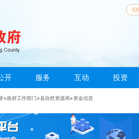
无
公开
服务
互动
投资
录
>
政府工作部门
>
县自然资源局
>
资金信息