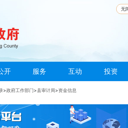
无
公开
服务
互动
投资
录
>
政府工作部门
>
县审计局
>
资金信息