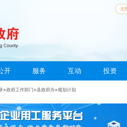
无
公开
服务
互动
投资
录
>
政府工作部门
>
县政府办
>
规划计划